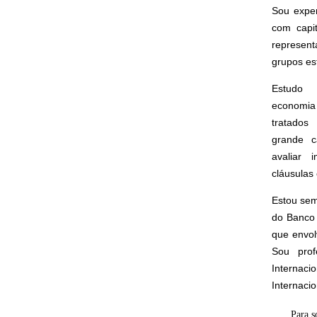
Sou expe
com capi
represen
grupos est
Estudo 
economia 
tratados 
grande c
avaliar 
cláusulas 
Estou sem
do Banco 
que envol
Sou prof
Interna
Internaci
Para s