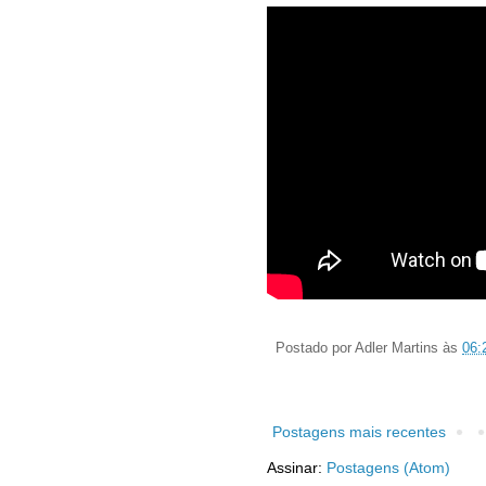
Postado por
Adler Martins
às
06:
Postagens mais recentes
Assinar:
Postagens (Atom)