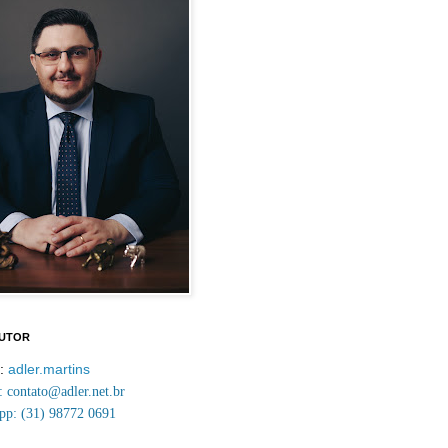
AUTOR
m:
adler.martins
contato@adler.net.br
p: (31) 98772 0691