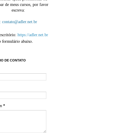
par de meus cursos, por favor
escreva:
contato@adler.net.br
escritório:
https://adler.net.br
o formulário abaixo.
IO DE CONTATO
em
*