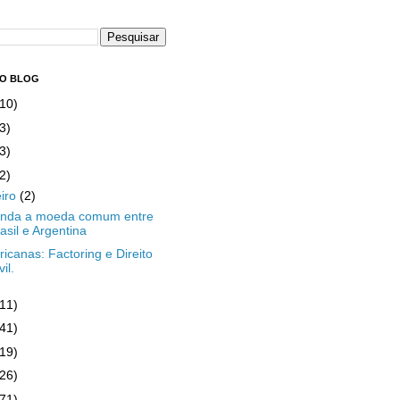
DO BLOG
(10)
3)
3)
2)
eiro
(2)
enda a moeda comum entre
asil e Argentina
icanas: Factoring e Direito
vil.
(11)
(41)
(19)
(26)
(71)