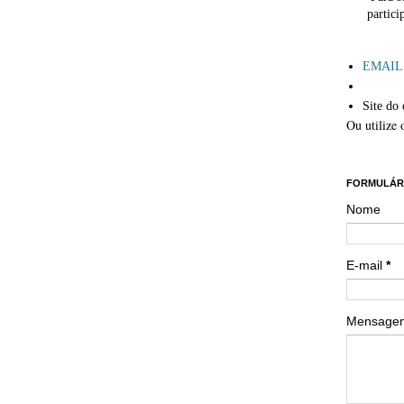
partici
´
EMAIL: 
Site do 
Ou utilize 
´´
FORMULÁR
Nome
E-mail
*
Mensag