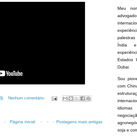
Meu nom
advogado
interna
experiên
palestras
Índia e
experiên
Estados 
Dubai.
Sou pion
com China
estrut
26
Nenhum comentário:
internacio
idioma
negoci
Página inicial
Postagens mais antigas
agronegóc
soja e co