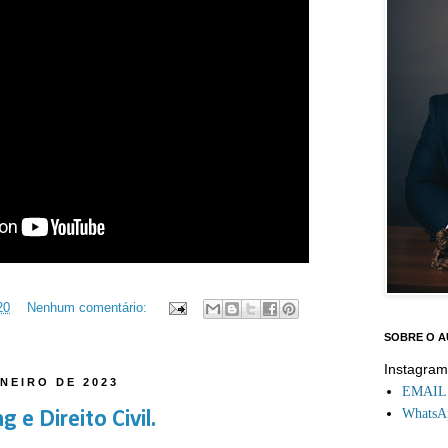
20
Nenhum comentário:
SOBRE O 
Instagra
ANEIRO DE 2023
EMAIL: 
WhatsAp
 e Direito Civil.