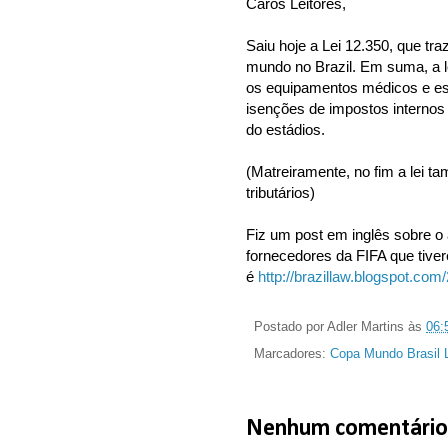
Caros Leitores,
Saiu hoje a Lei 12.350, que tra
mundo no Brazil. Em suma, a l
os equipamentos médicos e esp
isenções de impostos internos
do estádios.
(Matreiramente, no fim a lei t
tributários)
Fiz um post em inglês sobre o a
fornecedores da FIFA que tive
é
http://brazillaw.blogspot.com/
Postado por
Adler Martins
às
06:
Marcadores:
Copa Mundo Brasil L
Nenhum comentário