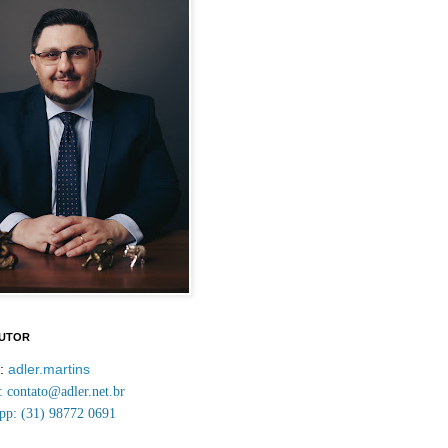
AUTOR
m:
adler.martins
contato@adler.net.br
p: (31) 98772 0691