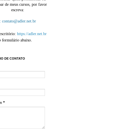
par de meus cursos, por favor
escreva:
contato@adler.net.br
escritório:
https://adler.net.br
o formulário abaixo.
IO DE CONTATO
em
*