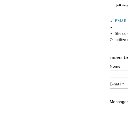
partici
´
EMAIL: 
Site do 
Ou utilize 
´´
FORMULÁR
Nome
E-mail
*
Mensag