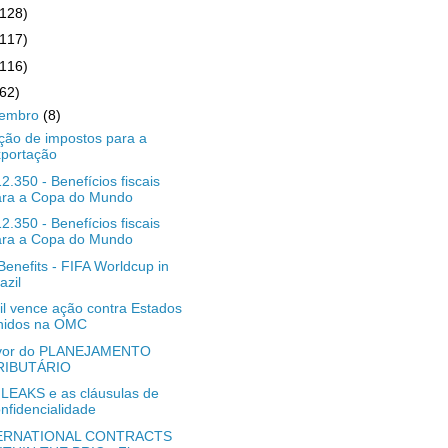
(128)
(117)
(116)
(62)
zembro
(8)
ção de impostos para a
xportação
12.350 - Benefícios fiscais
ara a Copa do Mundo
12.350 - Benefícios fiscais
ara a Copa do Mundo
Benefits - FIFA Worldcup in
azil
il vence ação contra Estados
nidos na OMC
avor do PLANEJAMENTO
RIBUTÁRIO
LEAKS e as cláusulas de
nfidencialidade
ERNATIONAL CONTRACTS