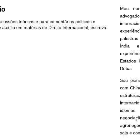
Meu nom
io
advogado
cussões teóricas e para comentários políticos e
interna
auxílio em matérias de Direito Internacional, escreva
experiên
palestras
Índia e
experiên
Estados 
Dubai.
Sou pion
com China
estrut
internacio
idioma
negoci
agronegóc
soja e co