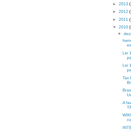
►
2013
►
2012
►
2011
▼
2010
▼
de
Isen
e
Lei 
p
Lei 
p
Tax 
Br
Bras
U
A f
T
WIKI
co
INT