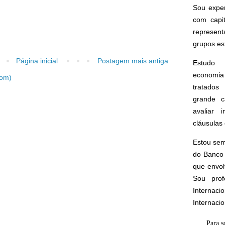
Sou expe
com capi
represen
grupos est
Página inicial
Postagem mais antiga
Estudo 
economia 
tom)
tratados 
grande c
avaliar 
cláusulas 
Estou sem
do Banco 
que envol
Sou prof
Interna
Internaci
Para s