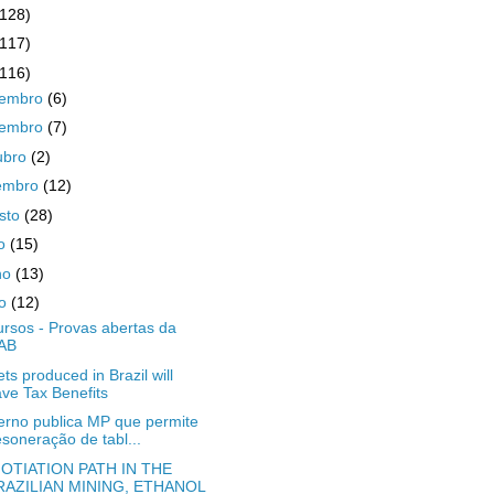
(128)
(117)
(116)
zembro
(6)
vembro
(7)
ubro
(2)
embro
(12)
sto
(28)
ho
(15)
ho
(13)
io
(12)
rsos - Provas abertas da
AB
ets produced in Brazil will
ve Tax Benefits
rno publica MP que permite
soneração de tabl...
OTIATION PATH IN THE
RAZILIAN MINING, ETHANOL