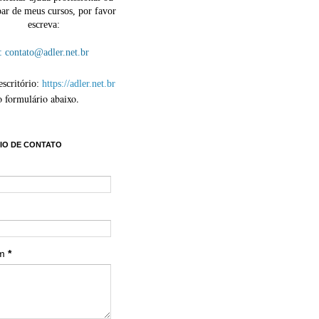
par de meus cursos, por favor
escreva:
contato@adler.net.br
escritório:
https://adler.net.br
o formulário abaixo.
IO DE CONTATO
em
*