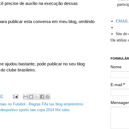
cê precise de auxílio na execução dessas
partici
´
ra publicar esta conversa em meu blog, omitindo
EMAIL: 
Site do 
Ou utilize 
´´
FORMULÁR
e ajudou bastante, pode publicar no seu blog
Nome
do clube brasileiro.
E-mail
*
32
Mensag
nais no Futebol - Regras Fifa tax blog empréstimo
o desportivo sports law copa 2014 fifa rules