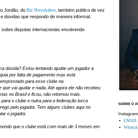
lo Jordão, do
Biz Revolution
, também publico de vez
e dúvidas que respondo de maneira informal.
 sobre disputas internacionais envolvendo
a dúvida? Estou tentando ajudar um jogador a
rquia por falta de pagamento mas está
i emprestado para esse clube na
iz que vai ajudar e nada. Até agora ele não recebeu
ias no Brasil e ficou, não retornou mais.
para o clube e outra para a federação turca
SOBRE O 
ego pelo jogador. Tem alguns clubes aqui no
tar o jogador.
Instagra
EMAIL: 
ar sendo que o clube está com mais de 3 meses em
WhatsAp