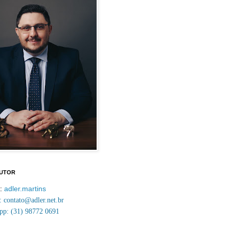
AUTOR
m:
adler.martins
contato@adler.net.br
p: (31) 98772 0691