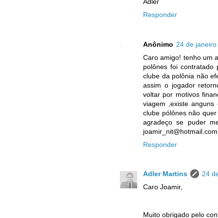
Adler
Responder
Anônimo
24 de janeiro
Caro amigo! tenho um at
polônes foi contratado
clube da polônia não ef
assim o jogador retorn
voltar por motivos fin
viagem ,existe anguns 
clube pólônes não quer 
agradeço se puder me 
joamir_nit@hotmail.com
Responder
Adler Martins
24 de
Caro Joamir,
Muito obrigado pelo con