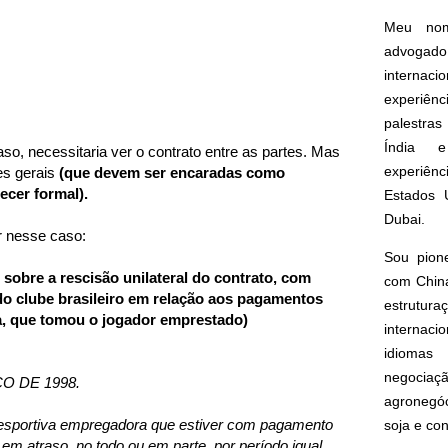
Meu nom
advogado
interna
experiên
palestras
Índia e
aso, necessitaria ver o contrato entre as partes. Mas
experiên
s gerais
(que devem ser encaradas como
cer formal).
Estados 
Dubai.
r nesse caso:
Sou pion
ro sobre a rescisão unilateral do contrato, com
com China
do clube brasileiro em relação aos pagamentos
estrut
ja, que tomou o jogador emprestado)
internacio
idioma
negoci
ÇO DE 1998.
agronegóc
a desportiva empregadora que estiver com pagamento
soja e co
al em atraso, no todo ou em parte, por período igual