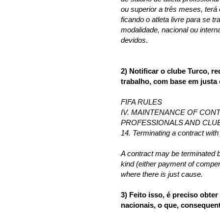
ou superior a três meses, terá 
ficando o atleta livre para se
modalidade, nacional ou interna
devidos
.
2) Notificar o clube Turco, r
trabalho, com base em justa
FIFA RULES
IV. MAINTENANCE OF CON
PROFESSIONALS AND CLU
14. Terminating a contract with
A contract may be terminated b
kind (either payment of compen
where there is just cause.
3) Feito isso, é preciso obte
nacionais, o que, consequent