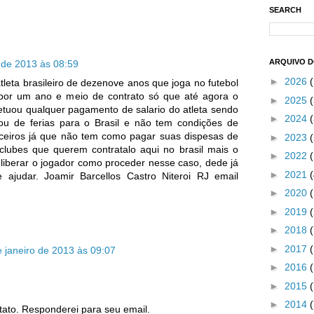
SEARCH
ARQUIVO 
 de 2013 às 08:59
►
2026
leta brasileiro de dezenove anos que joga no futebol
 por um ano e meio de contrato só que até agora o
►
2025
(
etuou qualquer pagamento de salario do atleta sendo
►
2024
(
ou de ferias para o Brasil e não tem condições de
anceiros já que não tem como pagar suas dispesas de
►
2023
(
clubes que querem contratalo aqui no brasil mais o
►
2022
liberar o jogador como proceder nesse caso, dede já
►
2021
ajudar. Joamir Barcellos Castro Niteroi RJ email
►
2020
►
2019
►
2018
►
2017
 janeiro de 2013 às 09:07
►
2016
►
2015
►
2014
tato. Responderei para seu email.