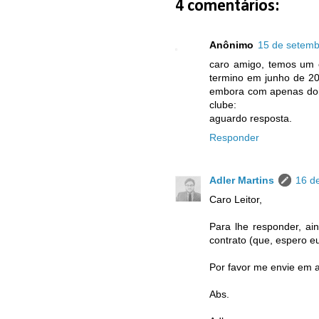
4 comentários:
Anônimo
15 de setemb
caro amigo, temos um c
termino em junho de 2
embora com apenas dois
clube:
aguardo resposta.
Responder
Adler Martins
16 d
Caro Leitor,
Para lhe responder, ai
contrato (que, espero eu
Por favor me envie em 
Abs.