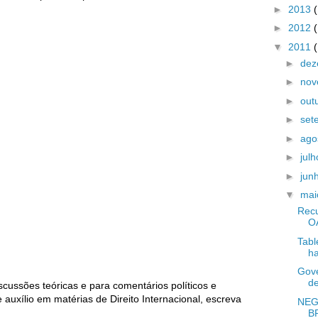
►
2013
►
2012
▼
2011
►
de
►
no
►
out
►
set
►
ago
►
jul
►
jun
▼
ma
Recu
O
Tabl
ha
Gove
de
cussões teóricas e para comentários políticos e
auxílio em matérias de Direito Internacional, escreva
NEG
B