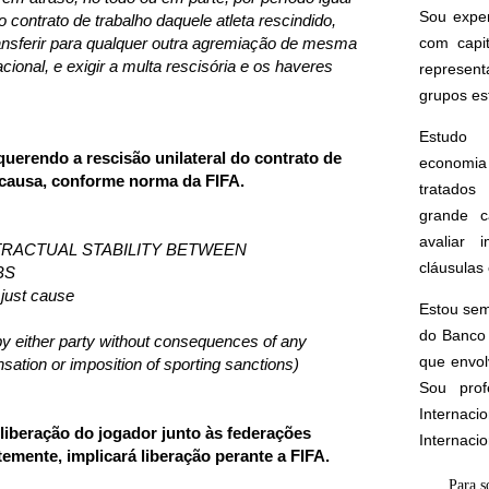
Sou expe
o contrato de trabalho daquele atleta rescindido,
 transferir para qualquer outra agremiação de mesma
com capi
cional, e exigir a multa rescisória e os haveres
represen
grupos est
Estudo 
equerendo a rescisão unilateral do contrato de
economia 
 causa, conforme norma da FIFA.
tratados 
grande c
avaliar 
TRACTUAL STABILITY BETWEEN
cláusulas 
BS
 just cause
Estou sem
do Banco 
y either party without consequences of any
que envol
sation or imposition of sporting sanctions)
Sou prof
Interna
r liberação do jogador junto às federações
Internaci
emente, implicará liberação perante a FIFA.
Para s