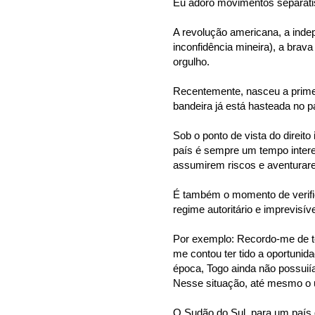
Eu adoro movimentos separati
A revolução americana, a indep
inconfidência mineira), a brav
orgulho.
Recentemente, nasceu a primei
bandeira já está hasteada no p
Sob o ponto de vista do direit
país é sempre um tempo intere
assumirem riscos e aventurar
É também o momento de verifica
regime autoritário e imprevisív
Por exemplo: Recordo-me de t
me contou ter tido a oportunid
época, Togo ainda não possuiía
Nesse situação, até mesmo o u
O Sudão do Sul, para um país 