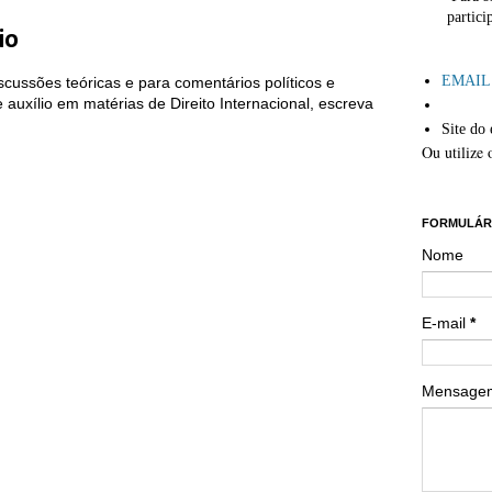
partici
io
´
EMAIL: 
cussões teóricas e para comentários políticos e
auxílio em matérias de Direito Internacional, escreva
Site do 
Ou utilize 
´´
FORMULÁR
Nome
E-mail
*
Mensag