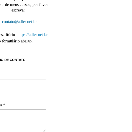
par de meus cursos, por favor
escreva:
contato@adler.net.br
escritório:
https://adler.net.br
o formulário abaixo.
IO DE CONTATO
em
*