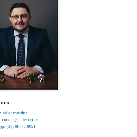
AUTOR
m:
adler.martins
contato@adler.net.br
p: (31) 98772 0691