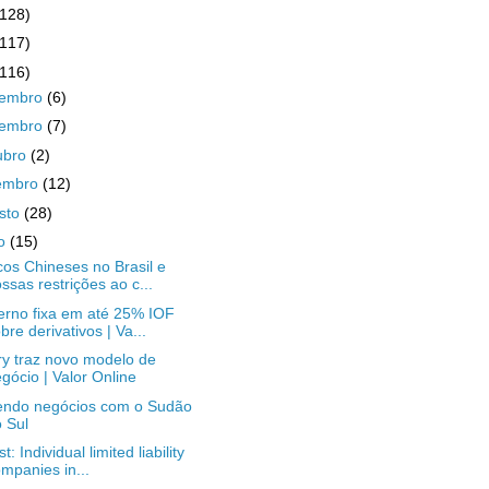
(128)
(117)
(116)
zembro
(6)
vembro
(7)
ubro
(2)
embro
(12)
sto
(28)
ho
(15)
os Chineses no Brasil e
ssas restrições ao c...
rno fixa em até 25% IOF
bre derivativos | Va...
y traz novo modelo de
gócio | Valor Online
endo negócios com o Sudão
 Sul
st: Individual limited liability
mpanies in...