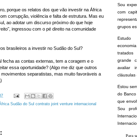
Sou expe
, porque os relatos dos que vão investir na África
com capi
 corrupção, violência e falta de estrutura. Mas eu
represen
ul, ao adotar um discurso próximo do que hoje
grupos est
eito", ingressou com o pé direito na comunidade
Estudo 
economia 
os brasileiros a investir no Sudão do Sul?
tratados 
grande c
l fecha as contas externas, tem a coragem e o
eitar essa oportunidade? (Algo me diz que outros
avaliar 
 a movimentos separatistas, mas muito favoráveis a
cláusulas 
)
Estou sem
do Banco 
07
que envol
 África Sudão do Sul contrato joint venture internacional
Sou prof
Interna
Internaci
:
Para s