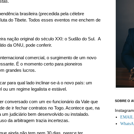
stas.
endência brasileira (precedida pela célebre
a luta do Tibete. Todos esses eventos me enchem de
ra nação original do século XXI: o Sudão do Sul. A
átio da ONU, pode conferir.
o internacional comercial, o surgimento de um novo
ssante. É o momento certo para pioneiros
em grandes lucros.
r para qual lado inclinar-se-á o novo país: um
el ou um regime legalista e estável.
er conversado com um ex-funcionário da Vale que
SOBRE O 
ade de ir fechar contratos no Togo. Acontece que, na
Instagra
 um judiciário bem desenvolvido ou instalado.
EMAIL: 
so da arbitragem trazia incertezas.
WhatsAp
que ainda não tem nem 30 dias, parece ter