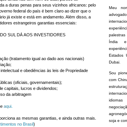
ada a duras penas para seus vizinhos africanos: pelo
Meu nom
overno federal do país é bem claro ao dizer que o
advogado
iário já existe e está em andamento. Além disso, a
interna
idores estrangeiros garantias essenciais:
experiên
DO SUL DÁ AOS INVESTIDORES
palestras
Índia e
experiên
Estados 
nação (tratamento igual ao dado aos nacionais)
Dubai.
iação;
intelectual e obediências às leis de Propriedade
Sou pion
com China
licas (oficiais, governamentais);
estrut
e capitais, lucros e dividendos;
internacio
uso da arbitragem
idioma
que
aqui.
negoci
agronegóc
roporciona as mesmas garantias, e ainda outras mais.
soja e co
stimentos no Brasil
)