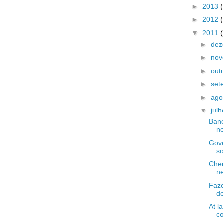
►
2013
►
2012
▼
2011
►
de
►
no
►
out
►
set
►
ago
▼
jul
Banc
no
Gove
so
Cher
ne
Faz
do
At la
co