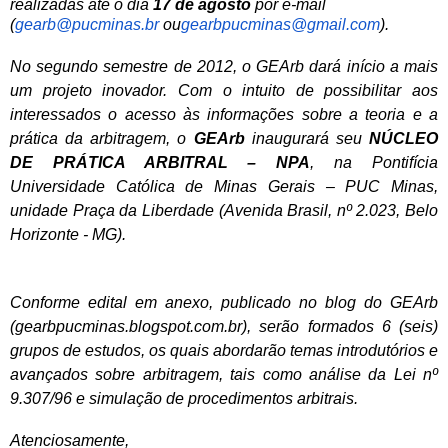
realizadas até o dia
17 de agosto
por e-mail
(
gearb@pucminas.br
ou
gearbpucminas@gmail.com
).
No segundo semestre de 2012, o GEArb dará início a mais
um projeto inovador. Com o intuito de possibilitar aos
interessados o acesso às informações sobre a teoria e a
prática da arbitragem, o
GEArb
inaugurará seu
NÚCLEO
DE PRÁTICA ARBITRAL – NPA
, na Pontifícia
Universidade Católica de Minas Gerais – PUC Minas,
unidade Praça da Liberdade (Avenida Brasil, nº 2.023, Belo
Horizonte - MG).
Conforme edital em anexo, publicado no blog do GEArb
(
gearbpucminas.blogspot.com.br
), serão formados 6 (seis)
grupos de estudos, os quais abordarão temas introdutórios e
avançados sobre arbitragem, tais como análise da Lei nº
9.307/96 e simulação de procedimentos arbitrais.
Atenciosamente,