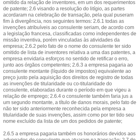
omitido da relação de inventores, em um dos requerimentos
de patente; 2.6 visando a resolução do litígio, as partes
acordaram na celebração de transação, pela qual puseram
fim à divergência, nos seguintes termos: 2.6.1 todas as
invenções atribuíveis ao consulente seriam, de acordo com
a legislação francesa, classificadas como independentes de
missão inventiva, porém vinculadas às atividades da
empresa; 2.6.2 pelo fato de o nome do consulente ter sido
omitido de lista de inventores relativa a uma das patentes, a
empresa envidaria esforços no sentido de retificar o erro,
junto aos órgãos competentes; 2.6.3 a empresa pagaria ao
consulente montante (líquido de impostos) equivalente ao
preço justo pela aquisição dos direitos de registro de todas
as invenções de titularidade ou co-titularidade do
consulente, elaboradas durante o período em que vigeu a
relação de emprego; 2.6.4 o consulente também faria jus a
um segundo montante, a título de danos morais, pelo fato de
não ter sido anteriormente reconhecida pela empresa a
titularidade de suas invenções, assim como por ter tido seu
nome excluído da lista de um dos pedidos de patente;
2.6.5 a empresa pagaria também os honorários devidos aos
advogados do consulente que atuaram na transação; 2.7 de