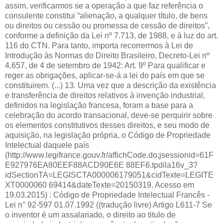
assim, verificarmos se a operação a que faz referência o
consulente constitui “alienação, a qualquer título, de bens
ou direitos ou cessão ou promessa de cessão de direitos”,
conforme a definição da Lei nº 7.713, de 1988, e à luz do art.
116 do CTN. Para tanto, importa recorrermos à Lei de
Introdução às Normas do Direito Brasileiro, Decreto-Lei nº
4.657, de 4 de setembro de 1942: Art. 9º Para qualificar e
reger as obrigações, aplicar-se-á a lei do país em que se
constituirem. (...) 13. Uma vez que a descrição da existência
e transferência de direitos relativos à invenção industrial,
definidos na legislação francesa, foram a base para a
celebração do acordo transacional, deve-se perquirir sobre
os elementos constitutivos desses direitos, e seu modo de
aquisição, na legislação própria, o Código de Propriedade
Intelectual daquele país
(http://www.legifrance.gouv.fr/affichCode.do;jsessionid=61F
E927976EA80EEF88ACD90E6E 88EF6.tpdila16v_3?
idSectionTA=LEGISCTA000006179051&cidTexte=LEGITE
XT0000060 69414&dateTexte=20150319. Acesso em
19.03.2015) : Código de Propriedade Intelectual Francês -
Lei n° 92-597 01.07.1992 ((tradução livre) Artigo L611-7 Se
o inventor é um assalariado, o direito ao titulo de