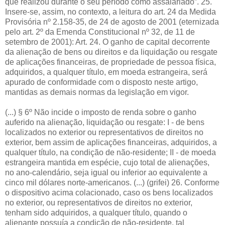
que realizou durante o seu período como assalariado”. 25.
Insere-se, assim, no contexto, a leitura do art. 24 da Medida
Provisória nº 2.158-35, de 24 de agosto de 2001 (eternizada
pelo art. 2º da Emenda Constitucional nº 32, de 11 de
setembro de 2001): Art. 24. O ganho de capital decorrente
da alienação de bens ou direitos e da liquidação ou resgate
de aplicações financeiras, de propriedade de pessoa física,
adquiridos, a qualquer título, em moeda estrangeira, será
apurado de conformidade com o disposto neste artigo,
mantidas as demais normas da legislação em vigor.
(...) § 6º Não incide o imposto de renda sobre o ganho
auferido na alienação, liquidação ou resgate: I - de bens
localizados no exterior ou representativos de direitos no
exterior, bem assim de aplicações financeiras, adquiridos, a
qualquer título, na condição de não-residente; II - de moeda
estrangeira mantida em espécie, cujo total de alienações,
no ano-calendário, seja igual ou inferior ao equivalente a
cinco mil dólares norte-americanos. (...) (grifei) 26. Conforme
o dispositivo acima colacionado, caso os bens localizados
no exterior, ou representativos de direitos no exterior,
tenham sido adquiridos, a qualquer título, quando o
alienante possuía a condição de não-residente, tal