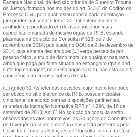
Fazenda Nacional, de decisão oriunda do Superior Tribunal
de Justiça, formada nos moldes do art. 543-C do Código de
Processo Civil, pela qual restou consolidada orientação
jurisprudencial sobre o tema. 30. Tal entendimento foi
acolhido e reproduzido em decisão posterior, mais
específica, emanada do mesmo órgão da RFB, estando
plasmada na Solução de Consulta nº 313, de 7 de
novembro de 2014, publicada no DOU de 2 de dezembro de
2014, cuja ementa declara que: [...] verba percebida por
pessoa física, a título de dano moral de qualquer natureza,
ainda que paga por fonte situada no estrangeiro (“pain and
suffering damages”, no direito anglo-saxão), não está sujeita
à incidência do Imposto sobre a Renda.
(...) (grifei) 31. As referidas decisões, cujo inteiro teor pode
ser obtido no sítio eletrônico da RFB, possuem caráter
vinculante, de acordo com as disposições pertinentes,
oriundas da Instrução Normativa RFB nº 1.396, de 16 de
setembro de 2013: Art. 8º Na solução da consulta serão
observados os atos normativos, as Soluções de Consulta e
de Divergência sobre a matéria consultada proferidas pela
Cosit, bem como as Soluções de Consulta Interna da Cosit
e os demais atos e decisões a que a legislação atribua