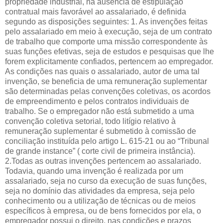
propriedade industrial, na ausência de estipulação
contratual mais favorável ao assalariado, é definida
segundo as disposições seguintes: 1. As invenções feitas
pelo assalariado em meio à execução, seja de um contrato
de trabalho que comporte uma missão correspondente às
suas funções efetivas, seja de estudos e pesquisas que lhe
forem explicitamente confiados, pertencem ao empregador.
As condições nas quais o assalariado, autor de uma tal
invenção, se beneficia de uma remuneração suplementar
são determinadas pelas convenções coletivas, os acordos
de empreendimento e pelos contratos individuais de
trabalho. Se o empregador não está submetido a uma
convenção coletiva setorial, todo litígio relativo à
remuneração suplementar é submetido à comissão de
conciliação instituída pelo artigo L. 615-21 ou ao “Tribunal
de grande instance” ( corte civil de primeira instância).
2.Todas as outras invenções pertencem ao assalariado.
Todavia, quando uma invenção é realizada por um
assalariado, seja no curso da execução de suas funções,
seja no domínio das atividades da empresa, seja pelo
conhecimento ou a utilização de técnicas ou de meios
específicos à empresa, ou de bens fornecidos por ela, o
empregador possui o direito, nas condições e prazos