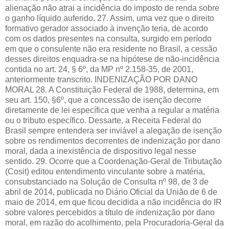
alienação não atrai a incidência do imposto de renda sobre
o ganho líquido auferido. 27. Assim, uma vez que o direito
formativo gerador associado à invenção teria, de acordo
com os dados presentes na consulta, surgido em período
em que o consulente não era residente no Brasil, a cessão
desses direitos enquadra-se na hipótese de não-incidência
contida no art. 24, § 6º, da MP nº 2.158-35, de 2001,
anteriormente transcrito. INDENIZAÇÃO POR DANO
MORAL 28. A Constituição Federal de 1988, determina, em
seu art. 150, §6º, que a concessão de isenção decorre
diretamente de lei específica que venha a regular a matéria
ou o tributo específico. Dessarte, a Receita Federal do
Brasil sempre entendera ser inviável a alegação de isenção
sobre os rendimentos decorrentes de indenização por dano
moral, dada a inexistência de dispositivo legal nesse
sentido. 29. Ocorre que a Coordenação-Geral de Tributação
(Cosit) editou entendimento vinculante sobre a matéria,
consubstanciado na Solução de Consulta nº 98, de 3 de
abril de 2014, publicada no Diário Oficial da União de 6 de
maio de 2014, em que ficou decidida a não incidência do IR
sobre valores percebidos a título de indenização por dano
moral, em razão do acolhimento, pela Procuradoria-Geral da