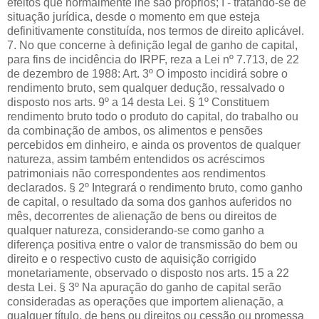
efeitos que normalmente lhe são próprios; I - tratando-se de
situação jurídica, desde o momento em que esteja
definitivamente constituída, nos termos de direito aplicável.
7. No que concerne à definição legal de ganho de capital,
para fins de incidência do IRPF, reza a Lei nº 7.713, de 22
de dezembro de 1988: Art. 3º O imposto incidirá sobre o
rendimento bruto, sem qualquer dedução, ressalvado o
disposto nos arts. 9º a 14 desta Lei. § 1º Constituem
rendimento bruto todo o produto do capital, do trabalho ou
da combinação de ambos, os alimentos e pensões
percebidos em dinheiro, e ainda os proventos de qualquer
natureza, assim também entendidos os acréscimos
patrimoniais não correspondentes aos rendimentos
declarados. § 2º Integrará o rendimento bruto, como ganho
de capital, o resultado da soma dos ganhos auferidos no
mês, decorrentes de alienação de bens ou direitos de
qualquer natureza, considerando-se como ganho a
diferença positiva entre o valor de transmissão do bem ou
direito e o respectivo custo de aquisição corrigido
monetariamente, observado o disposto nos arts. 15 a 22
desta Lei. § 3º Na apuração do ganho de capital serão
consideradas as operações que importem alienação, a
qualquer título, de bens ou direitos ou cessão ou promessa