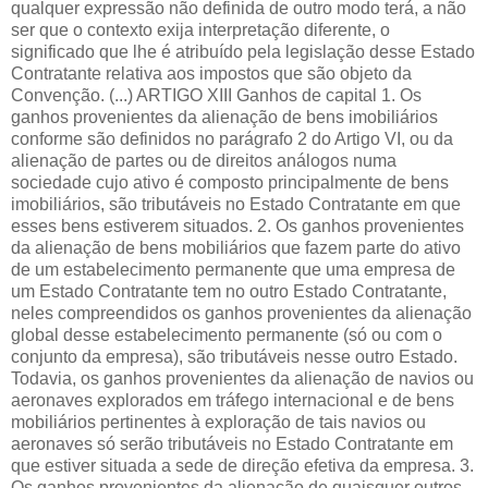
qualquer expressão não definida de outro modo terá, a não
ser que o contexto exija interpretação diferente, o
significado que lhe é atribuído pela legislação desse Estado
Contratante relativa aos impostos que são objeto da
Convenção. (...) ARTIGO XIII Ganhos de capital 1. Os
ganhos provenientes da alienação de bens imobiliários
conforme são definidos no parágrafo 2 do Artigo VI, ou da
alienação de partes ou de direitos análogos numa
sociedade cujo ativo é composto principalmente de bens
imobiliários, são tributáveis no Estado Contratante em que
esses bens estiverem situados. 2. Os ganhos provenientes
da alienação de bens mobiliários que fazem parte do ativo
de um estabelecimento permanente que uma empresa de
um Estado Contratante tem no outro Estado Contratante,
neles compreendidos os ganhos provenientes da alienação
global desse estabelecimento permanente (só ou com o
conjunto da empresa), são tributáveis nesse outro Estado.
Todavia, os ganhos provenientes da alienação de navios ou
aeronaves explorados em tráfego internacional e de bens
mobiliários pertinentes à exploração de tais navios ou
aeronaves só serão tributáveis no Estado Contratante em
que estiver situada a sede de direção efetiva da empresa. 3.
Os ganhos provenientes da alienação de quaisquer outros