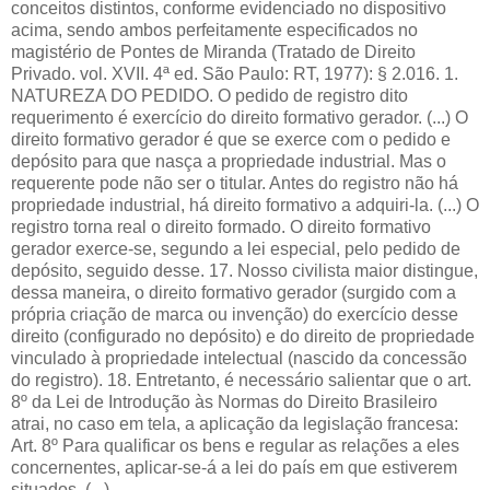
conceitos distintos, conforme evidenciado no dispositivo
acima, sendo ambos perfeitamente especificados no
magistério de Pontes de Miranda (Tratado de Direito
Privado. vol. XVII. 4ª ed. São Paulo: RT, 1977): § 2.016. 1.
NATUREZA DO PEDIDO. O pedido de registro dito
requerimento é exercício do direito formativo gerador. (...) O
direito formativo gerador é que se exerce com o pedido e
depósito para que nasça a propriedade industrial. Mas o
requerente pode não ser o titular. Antes do registro não há
propriedade industrial, há direito formativo a adquiri-la. (...) O
registro torna real o direito formado. O direito formativo
gerador exerce-se, segundo a lei especial, pelo pedido de
depósito, seguido desse. 17. Nosso civilista maior distingue,
dessa maneira, o direito formativo gerador (surgido com a
própria criação de marca ou invenção) do exercício desse
direito (configurado no depósito) e do direito de propriedade
vinculado à propriedade intelectual (nascido da concessão
do registro). 18. Entretanto, é necessário salientar que o art.
8º da Lei de Introdução às Normas do Direito Brasileiro
atrai, no caso em tela, a aplicação da legislação francesa:
Art. 8º Para qualificar os bens e regular as relações a eles
concernentes, aplicar-se-á a lei do país em que estiverem
situados. (...)