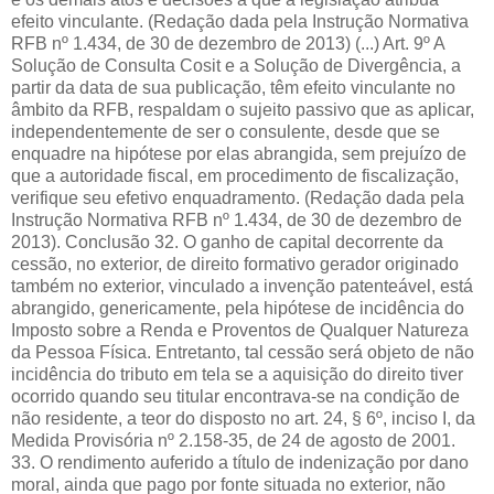
efeito vinculante. (Redação dada pela Instrução Normativa
RFB nº 1.434, de 30 de dezembro de 2013) (...) Art. 9º A
Solução de Consulta Cosit e a Solução de Divergência, a
partir da data de sua publicação, têm efeito vinculante no
âmbito da RFB, respaldam o sujeito passivo que as aplicar,
independentemente de ser o consulente, desde que se
enquadre na hipótese por elas abrangida, sem prejuízo de
que a autoridade fiscal, em procedimento de fiscalização,
verifique seu efetivo enquadramento. (Redação dada pela
Instrução Normativa RFB nº 1.434, de 30 de dezembro de
2013). Conclusão 32. O ganho de capital decorrente da
cessão, no exterior, de direito formativo gerador originado
também no exterior, vinculado a invenção patenteável, está
abrangido, genericamente, pela hipótese de incidência do
Imposto sobre a Renda e Proventos de Qualquer Natureza
da Pessoa Física. Entretanto, tal cessão será objeto de não
incidência do tributo em tela se a aquisição do direito tiver
ocorrido quando seu titular encontrava-se na condição de
não residente, a teor do disposto no art. 24, § 6º, inciso I, da
Medida Provisória nº 2.158-35, de 24 de agosto de 2001.
33. O rendimento auferido a título de indenização por dano
moral, ainda que pago por fonte situada no exterior, não