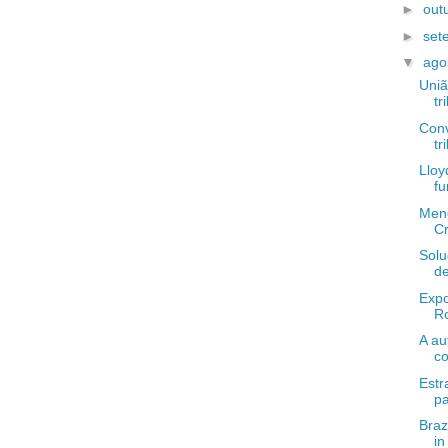
►
out
►
set
▼
ago
Uniã
tr
Con
tr
Lloy
fu
Meno
Cr
Solu
de
Expo
R
A au
co
Estr
pa
Braz
in