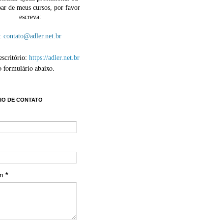
par de meus cursos, por favor
escreva:
contato@adler.net.br
escritório:
https://adler.net.br
o formulário abaixo.
IO DE CONTATO
em
*