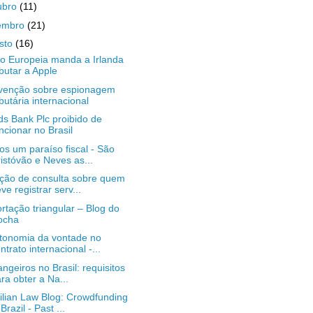
ubro
(11)
embro
(21)
sto
(16)
o Europeia manda a Irlanda
ibutar a Apple
venção sobre espionagem
ibutária internacional
ds Bank Plc proibido de
ncionar no Brasil
s um paraíso fiscal - São
istóvão e Neves as...
ção de consulta sobre quem
ve registrar serv...
rtação triangular – Blog do
ocha
tonomia da vontade no
ntrato internacional -...
angeiros no Brasil: requisitos
ra obter a Na...
ilian Law Blog: Crowdfunding
 Brazil - Past ...