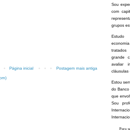
Sou expe
com capi
represen
grupos est
Estudo 
economia 
tratados 
grande c
avaliar 
Página inicial
Postagem mais antiga
cláusulas 
tom)
Estou sem
do Banco 
que envol
Sou prof
Interna
Internaci
Para s