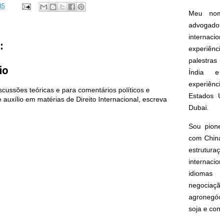
35
Meu nom
advogado
interna
:
experiên
palestras
io
Índia e
experiên
cussões teóricas e para comentários políticos e
Estados 
auxílio em matérias de Direito Internacional, escreva
Dubai.
Sou pion
com China
estrut
internacio
idioma
negoci
agronegóc
soja e co