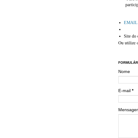
partici
´
EMAIL: 
Site do 
Ou utilize 
´´
FORMULÁR
Nome
E-mail
*
Mensag