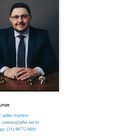
AUTOR
m:
adler.martins
contato@adler.net.br
p: (31) 98772 0691