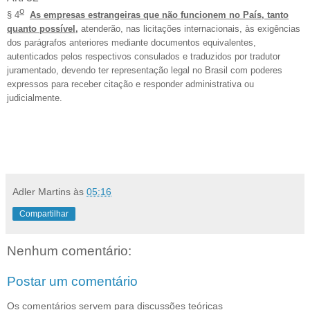
o
§ 4
As empresas estrangeiras que não funcionem no País, tanto
quanto possível,
atenderão, nas licitações internacionais, às exigências
dos parágrafos anteriores mediante documentos equivalentes,
autenticados pelos respectivos consulados e traduzidos por tradutor
juramentado, devendo ter representação legal no Brasil com poderes
expressos para receber citação e responder administrativa ou
judicialmente.
Adler Martins
às
05:16
Compartilhar
Nenhum comentário:
Postar um comentário
Os comentários servem para discussões teóricas