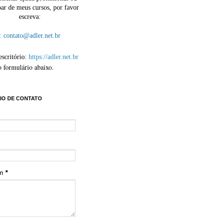
par de meus cursos, por favor
escreva:
contato@adler.net.br
escritório:
https://adler.net.br
o formulário abaixo.
IO DE CONTATO
em
*