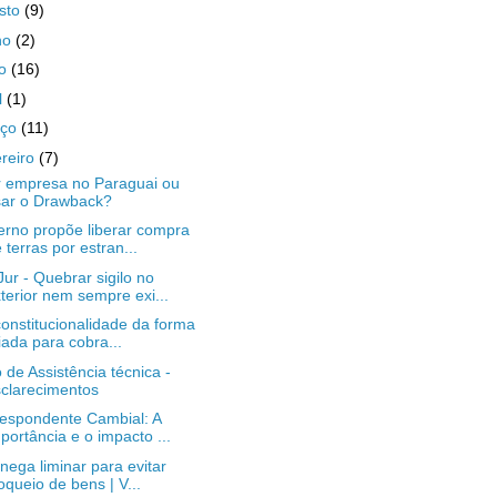
sto
(9)
ho
(2)
io
(16)
l
(1)
rço
(11)
ereiro
(7)
r empresa no Paraguai ou
sar o Drawback?
rno propõe liberar compra
 terras por estran...
ur - Quebrar sigilo no
terior nem sempre exi...
constitucionalidade da forma
iada para cobra...
o de Assistência técnica -
clarecimentos
espondente Cambial: A
portância e o impacto ...
 nega liminar para evitar
oqueio de bens | V...