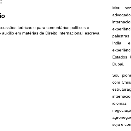
:
Meu nom
advogado
io
interna
cussões teóricas e para comentários políticos e
experiên
auxílio em matérias de Direito Internacional, escreva
palestras
Índia e
experiên
Estados 
Dubai.
Sou pion
com China
estrut
internacio
idioma
negoci
agronegóc
soja e co