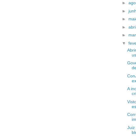
►
ago
►
jun
►
ma
►
abri
►
ma
▼
fev
Abri
u
Gove
de
ConJ
ex
A in
cr
Vist
es
Corr
im
Juiz
bl