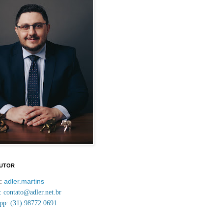
AUTOR
m:
adler.martins
contato@adler.net.br
p: (31) 98772 0691