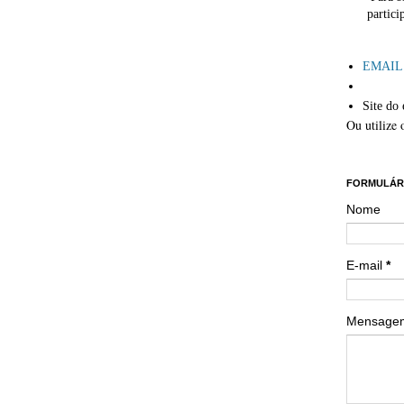
partici
´
EMAIL: 
Site do 
Ou utilize 
´´
FORMULÁR
Nome
E-mail
*
Mensag