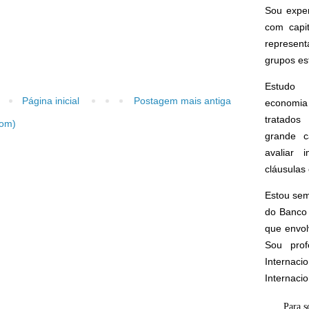
Sou expe
com capi
represen
grupos est
Estudo 
Página inicial
Postagem mais antiga
economia 
tratados 
tom)
grande c
avaliar 
cláusulas 
Estou sem
do Banco 
que envol
Sou prof
Interna
Internaci
Para s