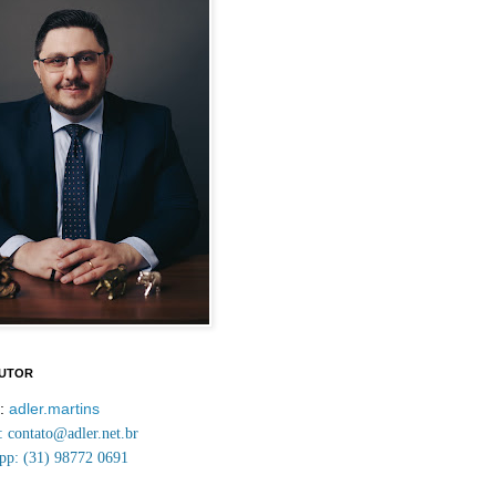
AUTOR
m:
adler.martins
contato@adler.net.br
p: (31) 98772 0691