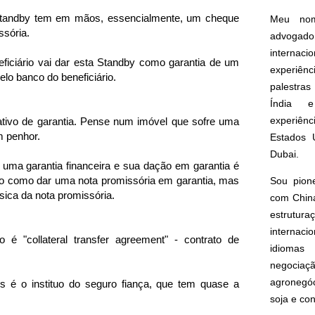
 Standby tem em mãos, essencialmente, um cheque
Meu nom
ssória.
advogado
interna
ficiário vai dar esta Standby como garantia de um
experiên
elo banco do beneficiário.
palestras
Índia e
experiên
ativo de garantia. Pense num imóvel que sofre uma
m penhor.
Estados 
Dubai.
 uma garantia financeira e sua dação em garantia é
Algo como dar uma nota promissória em garantia, mas
Sou pion
sica da nota promissória.
com China
estrut
internacio
é "collateral transfer agreement" - contrato de
idioma
negoci
agronegóc
 é o instituo do seguro fiança, que tem quase a
soja e co