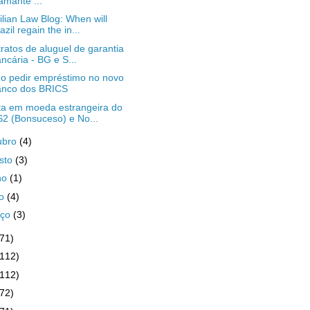
amante ...
ilian Law Blog: When will
azil regain the in...
ratos de aluguel de garantia
ncária - BG e S...
 pedir empréstimo no novo
anco dos BRICS
a em moeda estrangeira do
2 (Bonsuceso) e No...
ubro
(4)
sto
(3)
ho
(1)
io
(4)
rço
(3)
(71)
(112)
(112)
(72)