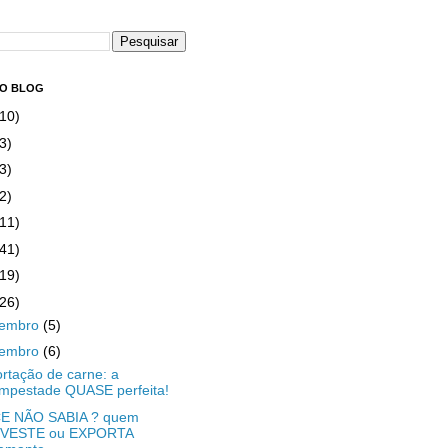
DO BLOG
(10)
3)
3)
2)
(11)
(41)
(19)
(26)
zembro
(5)
vembro
(6)
rtação de carne: a
empestade QUASE perfeita!
E NÃO SABIA ? quem
NVESTE ou EXPORTA