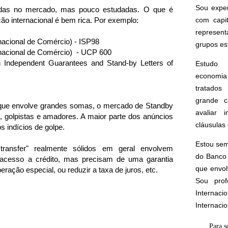
Sou expe
zadas no mercado, mas pouco estudadas. O que é
ão internacional é bem rica. Por exemplo:
com capi
represen
acional de Comércio) - ISP98
grupos est
nacional de Comércio) - UCP 600
n Independent Guarantees and Stand-by Letters of
Estudo 
economia 
tratados 
grande c
ue envolve grandes somas, o mercado de Standby
avaliar 
s, golpistas e amadores. A maior parte dos anúncios
cláusulas 
os indícios de golpe.
Estou sem
 transfer" realmente sólidos em geral envolvem
do Banco 
acesso a crédito, mas precisam de uma garantia
que envol
peração especial, ou reduzir a taxa de juros, etc.
Sou prof
Interna
Internaci
Para s