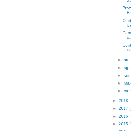
di
Braz
Br
Cont
ba
Como
b
Cont
BS
►
out
►
ago
►
jun
►
ma
►
ma
►
2018
►
2017
►
2016
►
2015