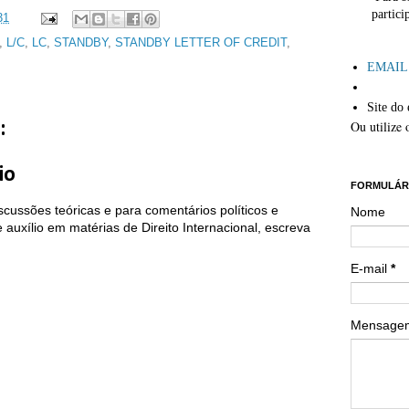
partici
31
,
L/C
,
LC
,
STANDBY
,
STANDBY LETTER OF CREDIT
,
´
EMAIL: 
Site do 
Ou utilize 
:
´´
io
FORMULÁR
cussões teóricas e para comentários políticos e
Nome
auxílio em matérias de Direito Internacional, escreva
E-mail
*
Mensag