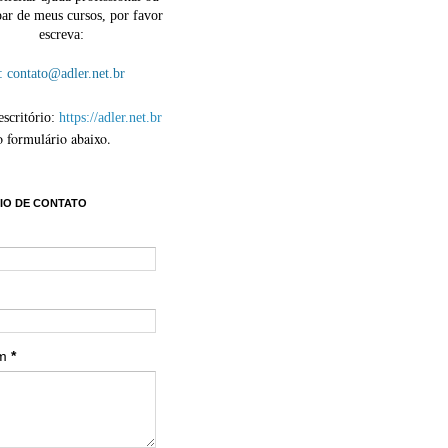
par de meus cursos, por favor
escreva:
contato@adler.net.br
escritório:
https://adler.net.br
o formulário abaixo.
IO DE CONTATO
em
*