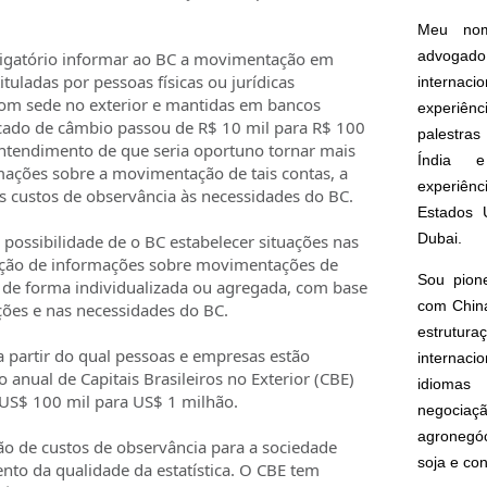
Meu nom
advogado
brigatório informar ao BC a movimentação em
ituladas por pessoas físicas ou jurídicas
interna
com sede no exterior e mantidas em bancos
experiên
cado de câmbio passou de R$ 10 mil para R$ 100
palestras
ntendimento de que seria oportuno tornar mais
Índia e
rmações sobre a movimentação de tais contas, a
experiên
os custos de observância às necessidades do BC.
Estados 
Dubai.
ssibilidade de o BC estabelecer situações nas
tação de informações sobre movimentações de
Sou pion
 de forma individualizada ou agregada, com base
com China
ações e nas necessidades do BC.
estrut
a partir do qual pessoas e empresas estão
internacio
o anual de Capitais Brasileiros no Exterior (CBE)
idioma
US$ 100 mil para US$ 1 milhão.
negoci
agronegóc
o de custos de observância para a sociedade
soja e co
to da qualidade da estatística. O CBE tem