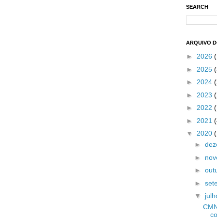
SEARCH
ARQUIVO 
►
2026
►
2025
(
►
2024
(
►
2023
(
►
2022
►
2021
▼
2020
►
de
►
no
►
out
►
set
▼
jul
CMN 
co