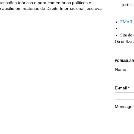
cussões teóricas e para comentários políticos e
partici
auxílio em matérias de Direito Internacional, escreva
´
EMAIL: 
Site do 
Ou utilize 
´´
FORMULÁR
Nome
E-mail
*
Mensag