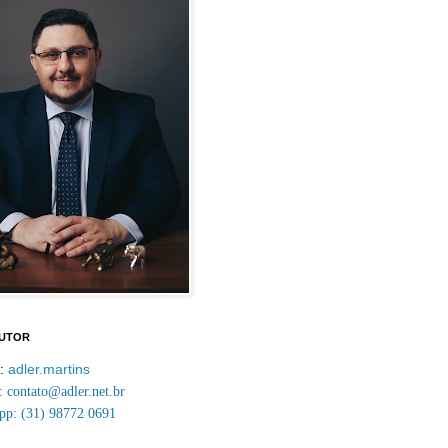
AUTOR
m:
adler.martins
contato@adler.net.br
p: (31) 98772 0691