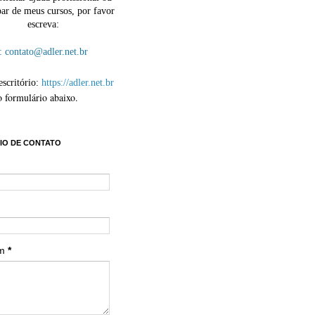
par de meus cursos, por favor
escreva:
contato@adler.net.br
escritório:
https://adler.net.br
o formulário abaixo.
IO DE CONTATO
em
*