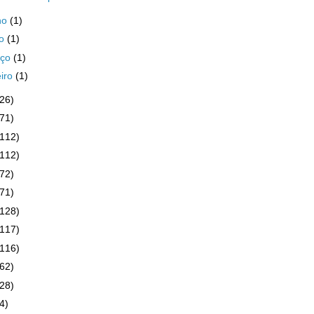
ho
(1)
io
(1)
rço
(1)
eiro
(1)
(26)
(71)
(112)
(112)
(72)
(71)
(128)
(117)
(116)
(62)
(28)
4)