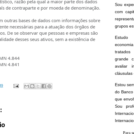
ístico, razão pela qual a maior parte dos dados
Sou expe
aís de contraparte e por moeda de denominação.
com capi
represen
tem outras bases de dados com informações sobre
mente necessárias para a atuação dos órgãos de
grupos est
ários. De se observar que pessoas e empresas são
Estudo 
alidade desses seus ativos, sem a existência de
economia 
tratados 
CMN 4.844
grande c
CMN 4.841
avaliar 
cláusulas 
Estou sem
39
do Banco 
que envol
Sou prof
:
Interna
Internaci
io
Para s