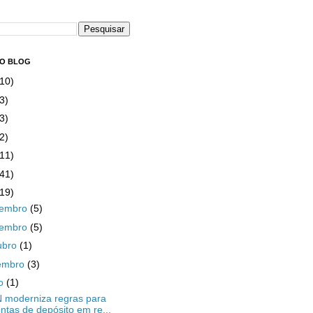
DO BLOG
(10)
3)
3)
2)
(11)
(41)
(19)
zembro
(5)
vembro
(5)
ubro
(1)
embro
(3)
ho
(1)
moderniza regras para
ntas de depósito em re...