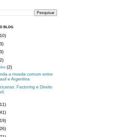
DO BLOG
(10)
3)
3)
2)
eiro
(2)
enda a moeda comum entre
asil e Argentina
icanas: Factoring e Direito
vil.
(11)
(41)
(19)
(26)
(71)