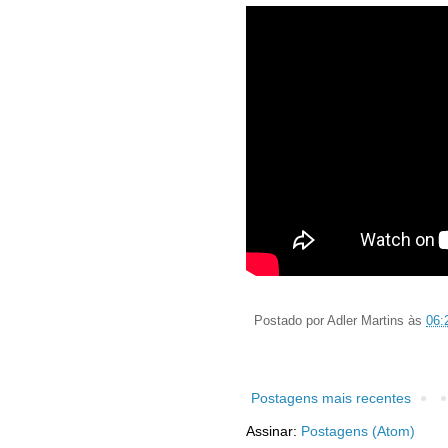
Postado por
Adler Martins
às
06:
Postagens mais recentes
Assinar:
Postagens (Atom)