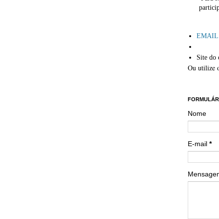
partici
´
EMAIL: 
Site do 
Ou utilize 
´´
FORMULÁR
Nome
E-mail
*
Mensag