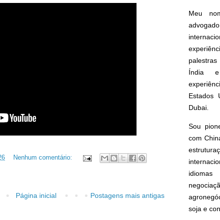
Meu nom
advogado
interna
experiên
palestras
Índia e
experiên
Estados 
Dubai.
Sou pion
com China
estrut
26
Nenhum comentário:
internacio
idioma
negoci
Página inicial
Postagens mais antigas
agronegóc
soja e co