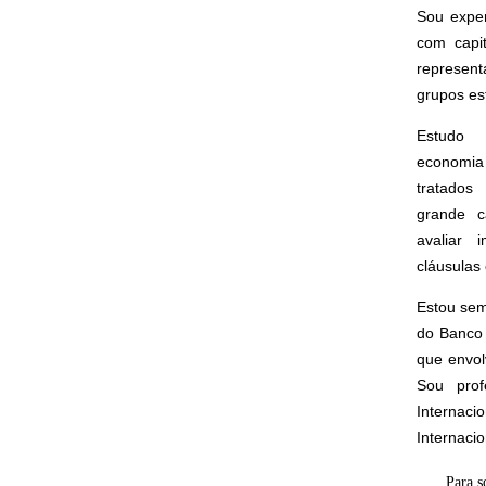
Sou expe
com capi
represen
grupos est
Estudo 
economia 
tratados 
grande c
avaliar 
cláusulas 
Estou sem
do Banco 
que envol
Sou prof
Interna
Internaci
Para s