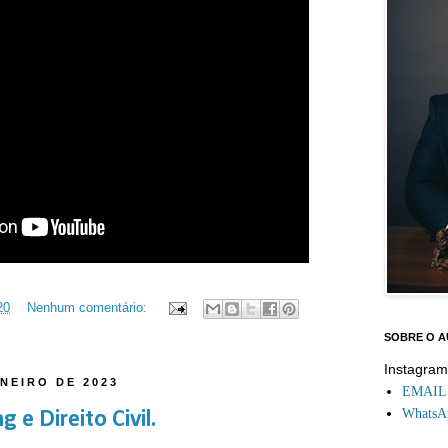
20
Nenhum comentário:
SOBRE O 
Instagra
ANEIRO DE 2023
EMAIL: 
WhatsAp
 e Direito Civil.