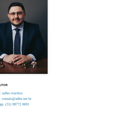
AUTOR
m:
adler.martins
contato@adler.net.br
p: (31) 98772 0691