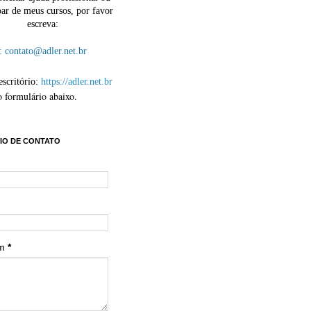
par de meus cursos, por favor
escreva:
contato@adler.net.br
escritório:
https://adler.net.br
o formulário abaixo.
IO DE CONTATO
em
*