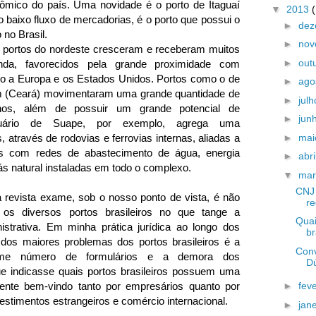
nômico do país. Uma novidade é o porto de Itaguaí
▼
2013
o baixo fluxo de mercadorias, é o porto que possui o
►
de
 no Brasil.
►
no
s portos do nordeste cresceram e receberam muitos
►
out
inda, favorecidos pela grande proximidade com
o a Europa e os Estados Unidos. Portos como o de
►
ago
 (Ceará) movimentaram uma grande quantidade de
►
jul
nos, além de possuir um grande potencial de
►
jun
tuário de Suape, por exemplo, agrega uma
►
ma
, através de rodovias e ferrovias internas, aliadas a
s com redes de abastecimento de água, energia
►
abri
ás natural instaladas em todo o complexo.
▼
ma
CNJ 
a revista exame, sob o nosso ponto de vista, é não
re
 os diversos portos brasileiros no que tange a
Quai
istrativa. Em minha prática jurídica ao longo dos
br
dos maiores problemas dos portos brasileiros é a
Conv
orme número de formulários e a demora dos
Dú
e indicasse quais portos brasileiros possuem uma
mente bem-vindo tanto por empresários quanto por
►
fev
timentos estrangeiros e comércio internacional.
►
jan