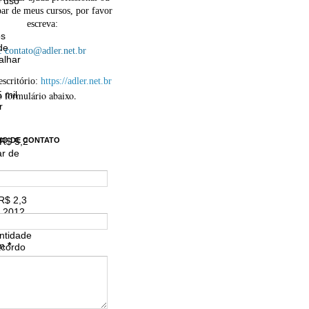
o uso
par de meus cursos, por favor
escreva:
os
de
contato@adler.net.br
alhar
escritório:
https://adler.net.br
o formulário abaixo.
 mil
r
IO DE CONTATO
 R$ 5,2
ar de
R$ 2,3
 2012.
ntidade
em
*
acordo
gestão
s de A