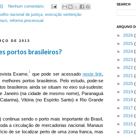
SEARCH
33
Nenhum comentário:
elho nacional de justiça
,
execução sentenção
razo
,
reforma processual
ARQUIVO 
►
2026
RÇO DE 2013
►
2025
(
s portos brasileiros?
►
2024
(
►
2023
(
►
2022
1
evista Exame,
que pode ser acessado
neste link
,
►
2021
melhores portos brasileiros. Pelo estudo, pode-se
►
2020
tos brasileiros ainda se situam no eixo sul-sudeste:
►
2019
de Janeiro (na cidade de mesmo nome), Paranaguá
Catarina), Vitória (no Espírito Santo) e Rio Grande
►
2018
►
2017
►
2016
 continua sendo o porto mais importante do Brasil,
►
2015
toda a circulação de mercadorias nacional. Manaus
cio de se localizar perto de uma zona franca, mas
►
2014