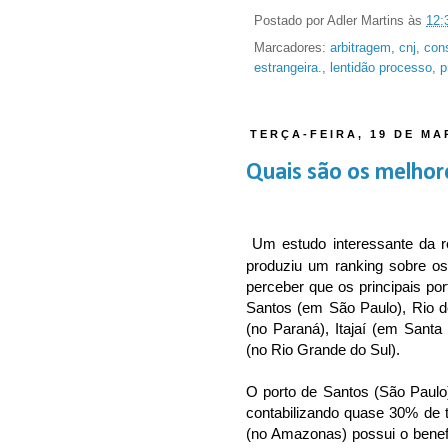
Postado por
Adler Martins
às
12:
Marcadores:
arbitragem
,
cnj
,
cons
estrangeira.
,
lentidão processo
,
p
TERÇA-FEIRA, 19 DE MA
Quais são os melhore
Um estudo interessante da r
produziu um ranking sobre os 
perceber que os principais por
Santos (em São Paulo), Rio 
(no Paraná), Itajaí (em Santa 
(no Rio Grande do Sul).
O porto de Santos (São Paulo)
contabilizando quase 30% de 
(no Amazonas) possui o benefí