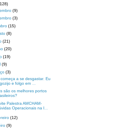
(128)
zembro
(9)
vembro
(3)
ubro
(15)
sto
(8)
ho
(21)
ho
(20)
io
(19)
l
(9)
rço
(3)
começa a se desgastar. Eu
gozijo e folgo em ...
s são os melhores portos
asileiros?
ite Palestra AMCHAM-
vidas Operacionais na I...
ereiro
(12)
eiro
(9)