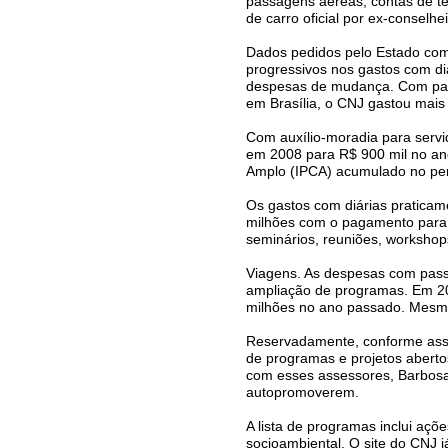
passagens aéreas, contas de te
de carro oficial por ex-conselhei
Dados pedidos pelo Estado com
progressivos nos gastos com di
despesas de mudança. Com pag
em Brasília, o CNJ gastou mais
Com auxílio-moradia para servi
em 2008 para R$ 900 mil no an
Amplo (IPCA) acumulado no per
Os gastos com diárias pratica
milhões com o pagamento para se
seminários, reuniões, workshop
Viagens. As despesas com pas
ampliação de programas. Em 20
milhões no ano passado. Mesmo
Reservadamente, conforme asses
de programas e projetos abert
com esses assessores, Barbosa
autopromoverem.
A lista de programas inclui aç
socioambiental. O site do CNJ j