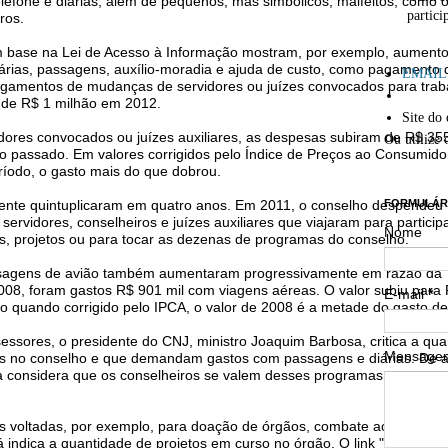
lefone e diárias, além de pequenos, mas simbólicos, malfeitos, como 
partici
ros.
 base na Lei de Acesso à Informação mostram, por exemplo, aument
´
árias, passagens, auxílio-moradia e ajuda de custo, como pagamento 
EMAIL: 
amentos de mudanças de servidores ou juízes convocados para trab
 de R$ 1 milhão em 2012.
Site do 
Ou utilize 
dores convocados ou juízes auxiliares, as despesas subiram de R$ 355
o passado. Em valores corrigidos pelo Índice de Preços ao Consumido
´´
íodo, o gasto mais do que dobrou.
FORMULÁR
mente quintuplicaram em quatro anos. Em 2011, o conselho despendeu
rvidores, conselheiros e juízes auxiliares que viajaram para particip
Nome
s, projetos ou para tocar as dezenas de programas do conselho.
sagens de avião também aumentaram progressivamente em razão da
08, foram gastos R$ 901 mil com viagens aéreas. O valor subiu para 
E-mail
*
 quando corrigido pelo IPCA, o valor de 2008 é a metade do gasto de
sores, o presidente do CNJ, ministro Joaquim Barbosa, critica a qua
Mensag
os no conselho e que demandam gastos com passagens e diárias. De 
 considera que os conselheiros se valem desses programas para se
ões voltadas, por exemplo, para doação de órgãos, combate ao crack e 
á indica a quantidade de projetos em curso no órgão. O link "Programa