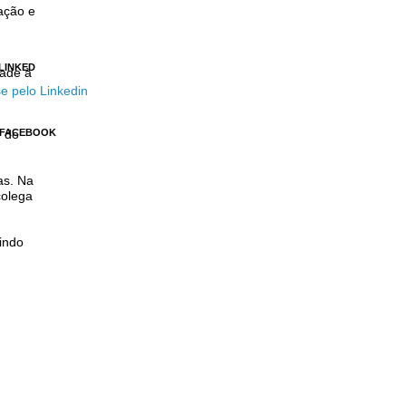
ação e
 LINKED
dade à
e pelo Linkedin
 FACEBOOK
o do
as. Na
colega
indo