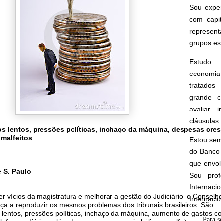
Sou expe
com capi
represen
grupos est
Estudo 
economia 
tratados 
grande c
avaliar 
cláusulas 
s lentos, pressões políticas, inchaço da máquina, despesas cre
 malfeitos
Estou sem
do Banco 
que envol
 S. Paulo
Sou prof
Interna
r vícios da magistratura e melhorar a gestão do Judiciário, o Conselh
Internaci
ça a reproduzir os mesmos problemas dos tribunais brasileiros. São
lentos, pressões políticas, inchaço da máquina, aumento de gastos c
Para s