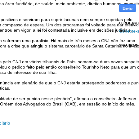
a área fundiária, de saúde, meio ambiente, direitos humanos, capacit
positivos e serviram para suprir lacunas nem sempre supridas pelo
PERFIL NO
m compasso de espera. Um dos programas foi voltado para dar efetivi
trou em vigor, a lei foi contestada inclusive em decisões judiciais.
Conecte-s
m sofreram uma paralisia. Há mais de três meses o CNJ não faz uma
SIGA PELO
 a crise que atingiu o sistema carcerário de Santa Catarina no iníci
os pelo CNJ em vários tribunais do País, somam-se duas novas suspeit
ou o pedido feito pelo então conselheiro Tourinho Neto para que um 
so de interesse de sua filha.
enúncia em plenário de que o CNJ estaria protegendo poderosos e pun
ticas.
ldade de ser punido nesse plenário", afirmou o conselheiro Jefferson
 Ordem dos Advogados do Brasil (OAB), em sessão no início do mês.
iário