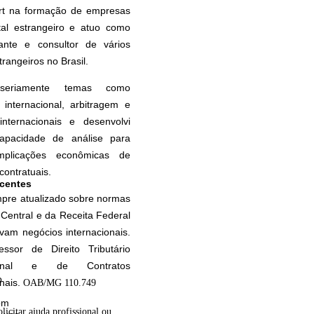
rt na formação de empresas
tal estrangeiro e atuo como
tante e consultor de vários
rangeiros no Brasil.
seriamente temas como
internacional, arbitragem e
internacionais e desenvolvi
apacidade de análise para
implicações econômicas de
contratuais.
scentes
pre atualizado sobre normas
Central e da Receita Federal
vam negócios internacionais.
essor de Direito Tributário
cional e de Contratos
o
onais.
OAB/MG 110.749
om
olicitar ajuda profissional ou