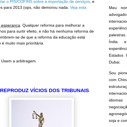
ar o PIS/COFINS sobre a importação de serviços
, e
ões para 2013 (ops, não demorou nada.
Veja esta
Meu nom
advogado
interna
 esperança
. Qualquer reforma para melhorar a
experiên
anos para surtir efeito, e não há nenhuma reforma de
palestras
embrem-se de que a reforma da educação está
Índia e
é muito mais prioritária.
experiên
Estados 
Usem a arbitragem.
Dubai.
Sou pion
com China
estrut
 REPRODUZ VÍCIOS DOS TRIBUNAIS
internacio
idioma
negoci
agronegóc
soja e co