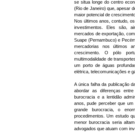
se situa longe do centro eco
(Rio de Janeiro) que, apesar d
maior potencial de crescimento
Nos últimos anos, contudo, o
investimentos. Eles são, a
mercados de exportação, com
Suape (Pernambuco) e Pecém
mercadorias nos últimos a
crescimento. O pólo por
multimodalidade de transportes
um porto de águas profunda
elétrica, telecomunicações e g
A única falha da publicação d
abordar as diferenças entre
burocracia e a lentidão admin
anos, pude perceber que um 
grande burocracia, o en
procedimentos. Um estudo qu
menor burocracia seria alta
advogados que atuam com inves