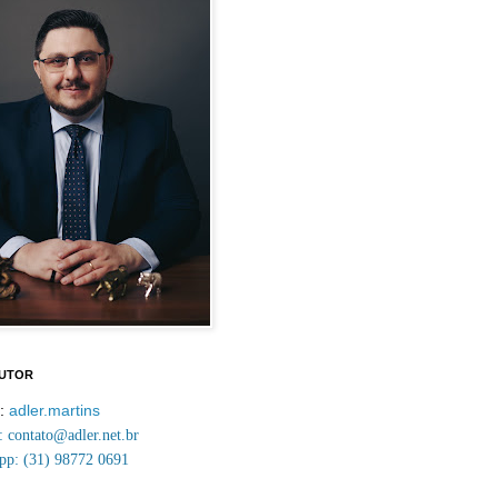
AUTOR
m:
adler.martins
contato@adler.net.br
p: (31) 98772 0691