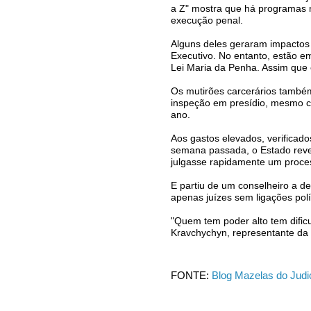
a Z" mostra que há programas n
execução penal.
Alguns deles geraram impactos 
Executivo. No entanto, estão e
Lei Maria da Penha. Assim que en
Os mutirões carcerários també
inspeção em presídio, mesmo com
ano.
Aos gastos elevados, verificad
semana passada, o Estado revel
julgasse rapidamente um proces
E partiu de um conselheiro a d
apenas juízes sem ligações polí
"Quem tem poder alto tem dificu
Kravchychyn, representante da
FONTE:
Blog Mazelas do Judic