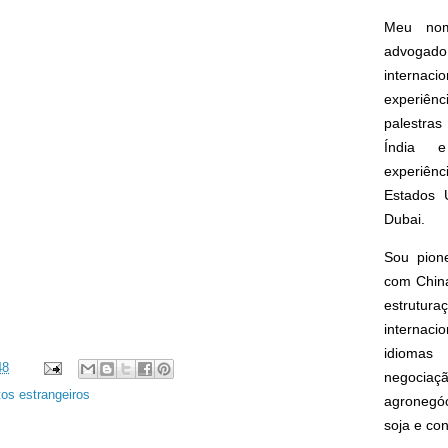
Meu nom
advogado
interna
experiên
palestras
Índia e
experiên
Estados 
Dubai.
Sou pion
com China
estrut
internacio
idioma
48
negoci
tos estrangeiros
agronegóc
soja e co