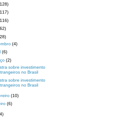
(128)
(117)
(116)
(62)
(28)
embro
(4)
l
(6)
rço
(2)
stra sobre investimento
trangeiros no Brasil
stra sobre investimento
trangeiros no Brasil
ereiro
(10)
eiro
(6)
4)