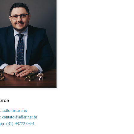
AUTOR
m:
adler.martins
contato@adler.net.br
p: (31) 98772 0691