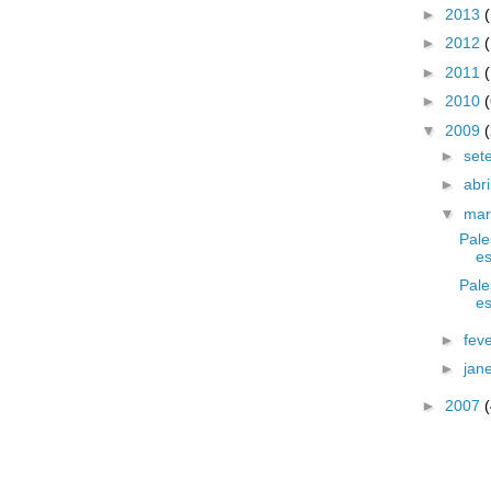
►
2013
►
2012
►
2011
►
2010
▼
2009
►
set
►
abri
▼
ma
Pale
es
Pale
es
►
fev
►
jan
►
2007
(