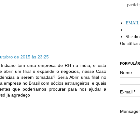
partici
´
EMAIL: 
Site do 
Ou utilize 
´´
outubro de 2015 às 23:25
FORMULÁR
 Indiano tem uma empresa de RH na índia, e está
e abrir um filial e expandir o negocios, nesse Caso
Nome
dências a serem tomadas? Seria Abrir uma filial no
va empresa no Brasil com sócios estrangeiros, e quais
entes que poderíamos procurar para nos ajudar a
E-mail
*
Dsd já agradeço
Mensag