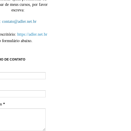
par de meus cursos, por favor
escreva:
contato@adler.net.br
escritório:
https://adler.net.br
o formulário abaixo.
IO DE CONTATO
em
*