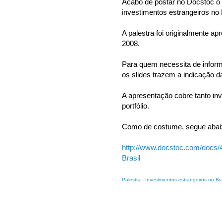
Acabo de postar no Docstoc o
investimentos estrangeiros no B
A palestra foi originalmente 
2008.
Para quem necessita de informa
os slides trazem a indicação da
A apresentação cobre tanto in
portfólio.
Como de costume, segue abaix
http://www.docstoc.com/docs/4
Brasil
Palestra - Investimentos estrangeiros no Bra