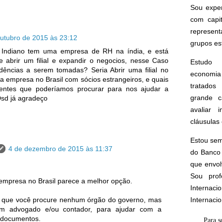
Sou expe
com capi
represen
outubro de 2015 às 23:12
grupos est
 Indiano tem uma empresa de RH na índia, e está
e abrir um filial e expandir o negocios, nesse Caso
Estudo 
dências a serem tomadas? Seria Abrir uma filial no
economia 
va empresa no Brasil com sócios estrangeiros, e quais
tratados 
entes que poderíamos procurar para nos ajudar a
grande c
Dsd já agradeço
avaliar 
cláusulas 
Estou sem
4 de dezembro de 2015 às 11:37
do Banco 
que envol
Sou prof
empresa no Brasil parece a melhor opção.
Interna
Internaci
que você procure nenhum órgão do governo, mas
um advogado e/ou contador, para ajudar com a
 documentos.
Para s