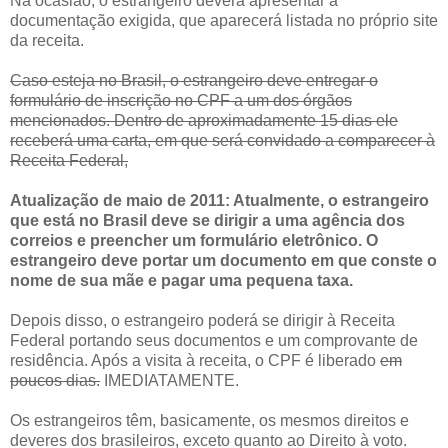
Na ocasião, o estrangeiro deverá apresentar a
documentação exigida, que aparecerá listada no próprio site
da receita.
Caso esteja no Brasil, o estrangeiro deve entregar o
formulário de inscrição no CPF a um dos órgãos
mencionados. Dentro de aproximadamente 15 dias ele
receberá uma carta, em que será convidado a comparecer à
Receita Federal,
Atualização de maio de 2011: Atualmente, o estrangeiro
que está no Brasil deve se dirigir a uma agência dos
correios e preencher um formulário eletrônico. O
estrangeiro deve portar um documento em que conste o
nome de sua mãe e pagar uma pequena taxa.
Depois disso, o estrangeiro poderá se dirigir à Receita
Federal portando seus documentos e um comprovante de
residência. Após a visita à receita, o CPF é liberado
em
poucos dias.
IMEDIATAMENTE.
Os estrangeiros têm, basicamente, os mesmos direitos e
deveres dos brasileiros, exceto quanto ao Direito à voto.