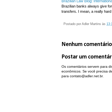
Brazilian Law Blog: Internatio
Brazilian banks always give for
transfers. I mean, a really hard 
Postado por
Adler Martins
às
13:
Nenhum comentário
Postar um comentár
Os comentários servem para dis
econômicos. Se você precisa de 
para contato@adler.net.br.