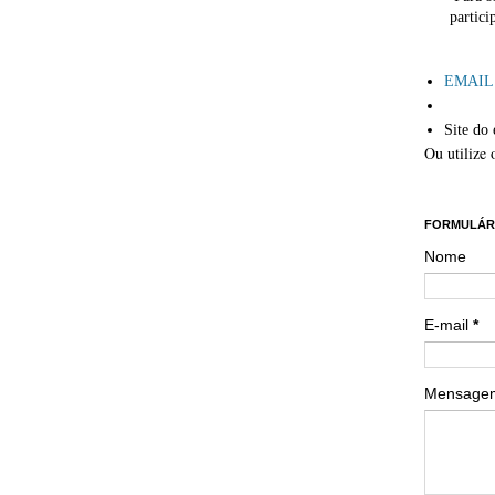
partici
´
EMAIL: 
Site do 
Ou utilize 
´´
FORMULÁR
Nome
E-mail
*
Mensag