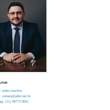
AUTOR
m:
adler.martins
contato@adler.net.br
p: (31) 98772 0691