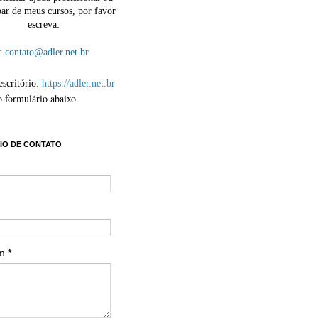
par de meus cursos, por favor
escreva:
contato@adler.net.br
escritório:
https://adler.net.br
o formulário abaixo.
IO DE CONTATO
em
*