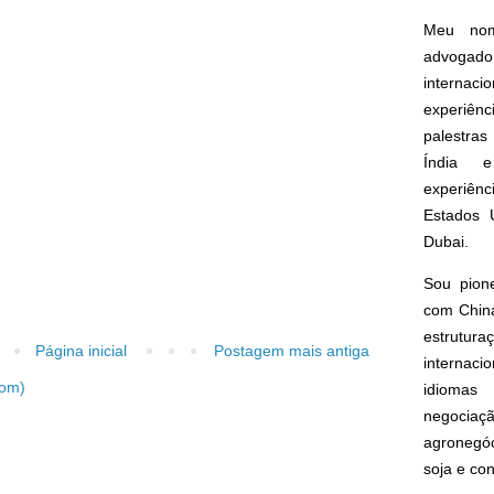
Meu nom
advogado
interna
experiên
palestras
Índia e
experiên
Estados 
Dubai.
Sou pion
com China
estrut
Página inicial
Postagem mais antiga
internacio
tom)
idioma
negoci
agronegóc
soja e co