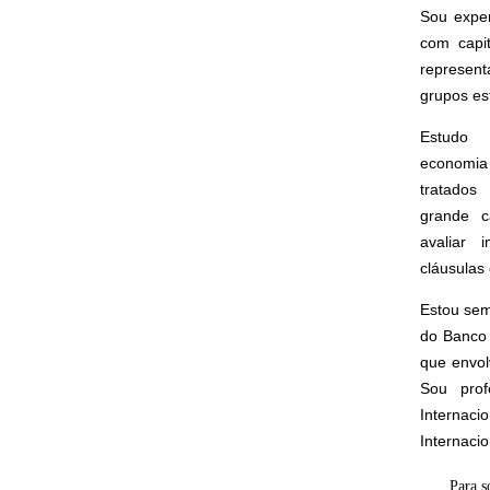
Sou expe
com capi
represen
grupos est
Estudo 
economia 
tratados 
grande c
avaliar 
cláusulas 
Estou sem
do Banco 
que envol
Sou prof
Interna
Internaci
Para s