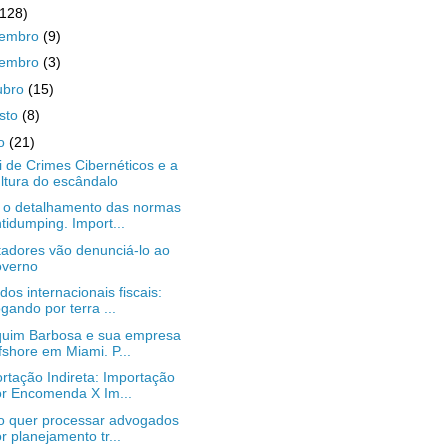
(128)
zembro
(9)
vembro
(3)
ubro
(15)
sto
(8)
ho
(21)
i de Crimes Cibernéticos e a
ltura do escândalo
 o detalhamento das normas
tidumping. Import...
adores vão denunciá-lo ao
overno
dos internacionais fiscais:
gando por terra ...
uim Barbosa e sua empresa
fshore em Miami. P...
rtação Indireta: Importação
r Encomenda X Im...
o quer processar advogados
r planejamento tr...