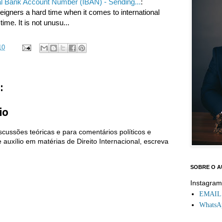
nal Bank Account Number (IBAN) - Sending...
:
eigners a hard time when it comes to international
time. It is not unusu...
10
:
io
cussões teóricas e para comentários políticos e
auxílio em matérias de Direito Internacional, escreva
SOBRE O 
Instagra
EMAIL: 
WhatsAp