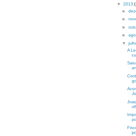
▼
2013
►
de
►
no
►
out
►
ago
▼
jul
A Le
cu
Saiu
an
Cont
g
Acor
Jo
Joaq
of
Impo
po
Fisc
po