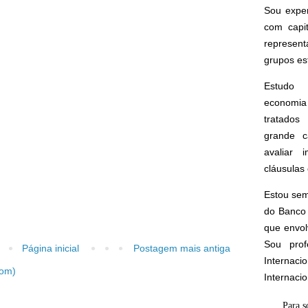
Sou expe
com capi
represen
grupos est
Estudo 
economia 
tratados 
grande c
avaliar 
cláusulas 
Estou sem
do Banco 
que envol
Sou prof
Página inicial
Postagem mais antiga
Interna
tom)
Internaci
Para s