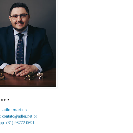
AUTOR
m:
adler.martins
contato@adler.net.br
p: (31) 98772 0691