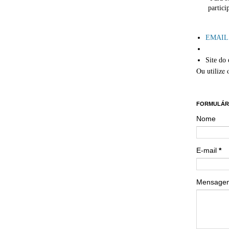
partici
´
EMAIL: 
Site do 
Ou utilize 
´´
FORMULÁR
Nome
E-mail
*
Mensag