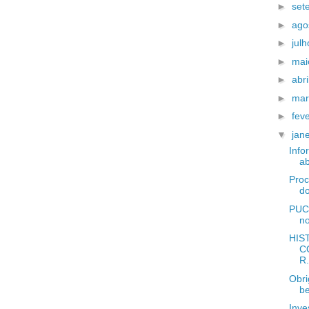
►
set
►
ago
►
jul
►
ma
►
abri
►
ma
►
fev
▼
jan
Info
ab
Proc
do
PUC 
no
HIS
C
R.
Obri
be
Inve