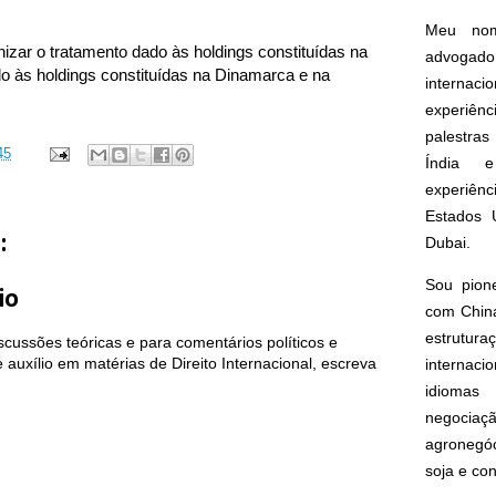
Meu nom
izar o tratamento dado às holdings constituídas na
advogado
do às holdings constituídas na Dinamarca e na
interna
experiên
palestras
45
Índia e
experiên
Estados 
:
Dubai.
Sou pion
io
com China
estrut
cussões teóricas e para comentários políticos e
auxílio em matérias de Direito Internacional, escreva
internacio
idioma
negoci
agronegóc
soja e co