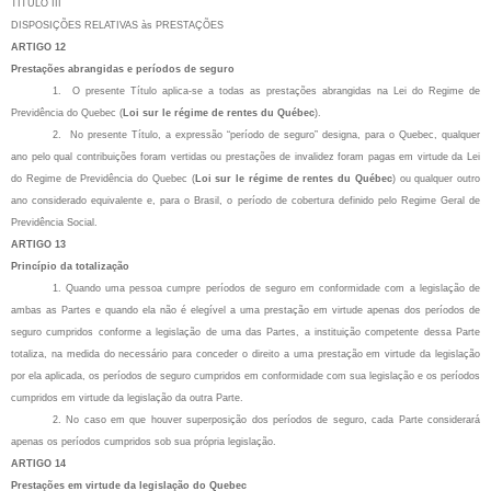
TÍTULO III
DISPOSIÇÕES RELATIVAS às
PRESTAÇÕES
ARTIGO 12
Prestações abrangidas e períodos de seguro
1. O presente Título aplica-se a todas as prestações abrangidas na Lei do Regime de
Previdência do Quebec (
Loi sur le régime de rentes du Québec
).
2. No presente Título, a expressão “período de seguro” designa, para o Quebec, qualquer
ano pelo qual contribuições foram vertidas ou prestações de invalidez foram pagas em virtude da Lei
do Regime de Previdência do Quebec (
Loi sur le régime de rentes du Québec
) ou qualquer outro
ano considerado equivalente e, para o Brasil, o período de cobertura definido pelo Regime Geral de
Previdência Social.
ARTIGO 13
Princípio da totalização
1. Quando uma pessoa cumpre períodos de seguro em conformidade com a legislação de
ambas as Partes e quando ela não é elegível a uma prestação em virtude apenas dos períodos de
seguro cumpridos conforme a legislação de uma das Partes, a instituição competente dessa Parte
totaliza, na medida do necessário para conceder o direito a uma prestação em virtude da legislação
por ela aplicada, os períodos de seguro cumpridos em conformidade com sua legislação e os períodos
cumpridos em virtude da legislação da outra Parte.
2. No caso em que houver superposição dos períodos de seguro, cada Parte considerará
apenas os períodos cumpridos sob sua própria legislação.
ARTIGO 14
Prestações em virtude da legislação do Quebec