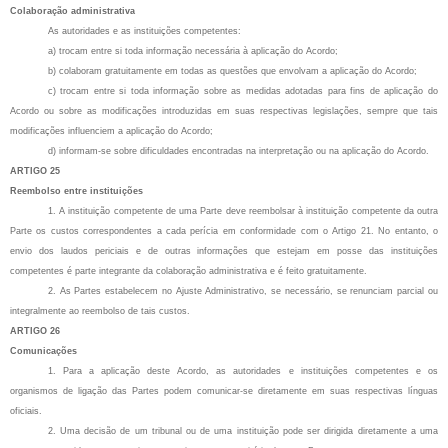
Colaboração administrativa
As autoridades e as instituições competentes:
a) trocam entre si toda informação necessária à aplicação do Acordo;
b) colaboram gratuitamente em todas as questões que envolvam a aplicação do Acordo;
c) trocam entre si toda informação sobre as medidas adotadas para fins de aplicação do
Acordo ou sobre as modificações introduzidas em suas respectivas legislações, sempre que tais
modificações influenciem a aplicação do Acordo;
d) informam-se sobre dificuldades encontradas na interpretação ou na aplicação do Acordo.
ARTIGO 25
Reembolso entre instituições
1. A instituição competente de uma Parte deve reembolsar à instituição competente da outra
Parte os custos correspondentes a cada perícia em conformidade com o Artigo 21. No entanto, o
envio dos laudos periciais e de outras informações que estejam em posse das instituições
competentes é parte integrante da colaboração administrativa e é feito gratuitamente.
2. As Partes estabelecem no Ajuste Administrativo, se necessário, se renunciam parcial ou
integralmente ao reembolso de tais custos.
ARTIGO 26
Comunicações
1. Para a aplicação deste Acordo, as autoridades e instituições competentes e os
organismos de ligação das Partes podem comunicar-se diretamente em suas respectivas línguas
oficiais.
2. Uma decisão de um tribunal ou de uma instituição pode ser dirigida diretamente a uma