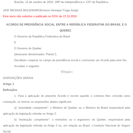
Brasília, 14 de outubro de 2019; 198º da Independência e 131º da República.
JAIR MESSIAS BOLSONARO
Ernesto Henrique Fraga Araújo
Este texto não substitui o publicado no DOU de 15.10.2019
ACORDO DE PREVIDÊNCIA SOCIAL ENTRE A REPÚBLICA FEDERATIVA DO BRASIL E O
QUEBEC
O Governo da República Federativa do Brasil
E
O Governo do Quebec
(doravante denominados “Partes”),
Decidiram cooperar no campo da previdência social e concluíram um Acordo para este fim,
Acordam o seguinte:
TÍTULO I
DISPOSIÇÕES GERAIS
Artigo 1
Definições
1. Para a aplicação do presente Acordo e exceto quando o contexto lhes conceda outra
conotação, os termos ou expressões abaixo significam:
a) “autoridade competente”: o Ministro do Quebec ou o Ministro do Brasil responsável pela
aplicação da legislação referida no Artigo 2;
b) “instituição competente”: o ministério ou o organismo do Quebec responsável pela
aplicação da legislação referida no Artigo 2 ou, em relação ao Brasil, o Instituto Nacional do Seguro
Social;