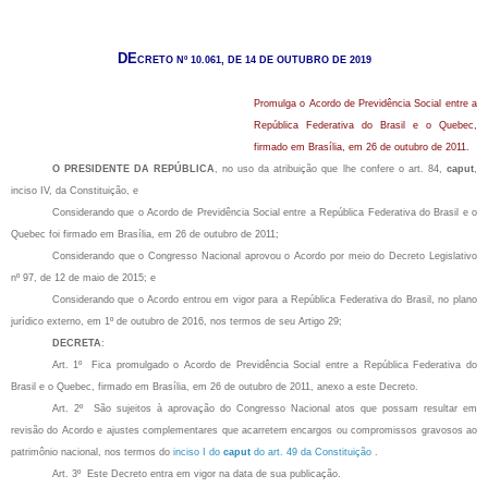
DE
CRETO Nº 10.061, DE 14 DE OUTUBRO DE 2019
Promulga o Acordo de Previdência Social entre a
República Federativa do Brasil e o Quebec,
firmado em Brasília, em 26 de outubro de 2011.
O PRESIDENTE DA REPÚBLICA
, no uso da atribuição que lhe confere o art. 84,
caput
,
inciso IV, da Constituição, e
Considerando que o Acordo de Previdência Social entre a República Federativa do Brasil e o
Quebec foi firmado em Brasília, em 26 de outubro de 2011;
Considerando que o Congresso Nacional aprovou o Acordo por meio do Decreto Legislativo
nº 97, de 12 de maio de 2015; e
Considerando que o Acordo entrou em vigor para a República Federativa do Brasil, no plano
jurídico externo, em 1º de outubro de 2016, nos termos de seu Artigo 29;
DECRETA
:
Art. 1º Fica promulgado o Acordo de Previdência Social entre a República Federativa do
Brasil e o Quebec, firmado em Brasília, em 26 de outubro de 2011, anexo a este Decreto.
Art. 2º São sujeitos à aprovação do Congresso Nacional atos que possam resultar em
revisão do Acordo e ajustes complementares que acarretem encargos ou compromissos gravosos ao
patrimônio nacional, nos termos do
inciso I do
caput
do art. 49 da Constituição
.
Art. 3º Este Decreto entra em vigor na data de sua publicação.