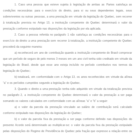
1. Caso uma pessoa que esteve sujeita à legislação de ambas as Partes satisfaça as
condições necessárias para o exercício do direito, para si ou seus dependentes legais, seus
sobreviventes ou outras pessoas, a uma prestação em virtude da legislação do Quebec, sem recorrer
à totalização prevista no Artigo 13, a instituição competente do Quebec determinará o valor da
prestação conforme estipulado nas disposições da legislação por ela aplicada.
2. Caso a pessoa referida no parágrafo 1 não satisfaça as condições necessárias para o
exercício do direito a uma prestação sem recorrer à totalização, a instituição competente do Quebec
procederá da seguinte maneira:
a) reconhecerá um ano de contribuição quando a instituição competente do Brasil comprovar
que um período de seguro de pelo menos 3 meses em um ano civil tenha sido creditado em virtude da
legislação do Brasil, desde que esse ano esteja incluído no período contributivo nos termos da
legislação do Quebec;
b) totalizará, em conformidade com o Artigo 13, os anos reconhecidos em virtude da alínea
“a” e os períodos cumpridos segundo a legislação do Quebec.
3. Quando o direito a uma prestação tenha sido adquirido em virtude da totalização prevista
no parágrafo 2, a instituição competente do Quebec determinará o valor da prestação a ser paga
somando os valores calculados em conformidade com as alíneas “a” e “b” a seguir:
a) o valor da parcela da prestação vinculado ao salário de contribuição será calculado
conforme estipulado nas disposições da legislação do Quebec;
b) o valor da parcela fixa da prestação a ser paga conforme definido nas disposições do
presente Acordo será determinado ao multiplicar-se: o valor da parcela fixa da prestação estipulado
pelas disposições do Regime de Previdência do Quebec pela fração que expresse a relação entre os