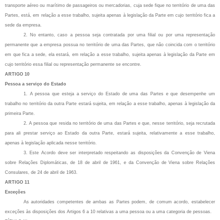
transporte aéreo ou marítimo de passageiros ou mercadorias, cuja sede fique no território de uma das
Partes, está, em relação a esse trabalho, sujeita apenas à legislação da Parte em cujo território fica a
sede da empresa.
2. No entanto, caso a pessoa seja contratada por uma filial ou por uma representação
permanente que a empresa possua no território de uma das Partes, que não coincida com o território
em que fica a sede, ela estará, em relação a esse trabalho, sujeita apenas à legislação da Parte em
cujo território essa filial ou representação permanente se encontre.
ARTIGO 10
Pessoa a serviço do Estado
1. A pessoa que esteja a serviço do Estado de uma das Partes e que desempenhe um
trabalho no território da outra Parte estará sujeita, em relação a esse trabalho, apenas à legislação da
primeira Parte.
2. A pessoa que resida no território de uma das Partes e que, nesse território, seja recrutada
para ali prestar serviço ao Estado da outra Parte, estará sujeita, relativamente a esse trabalho,
apenas à legislação aplicada nesse território.
3. Este Acordo deve ser interpretado respeitando as disposições da Convenção de Viena
sobre Relações Diplomáticas, de 18 de abril de 1961, e da Convenção de Viena sobre Relações
Consulares, de 24 de abril de 1963.
ARTIGO 11
Exceções
As autoridades competentes de ambas as Partes podem, de comum acordo, estabelecer
exceções às disposições dos Artigos 6 a 10 relativas a uma pessoa ou a uma categoria de pessoas.