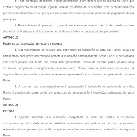
1. Toda prestação pecuniária é paga diretamente a um beneficiário na moeda da Parte que
efetua o pagamento ou na moeda legal do local de residência do beneficiário, sem nenhuma dedução
por despesa administrativa ou por quaisquer outras despesas incorridas para fins de pagamento dessa
prestação.
2. Para aplicação do parágrafo 1, quando necessário recorrer ao câmbio de moedas, a taxa
de câmbio aplicada para tal é a vigente no dia da transferência das prestações pecuniárias.
ARTIGO 20
Prazo de apresentação em caso de recurso
1. Um requerimento de recurso que, em virtude da legislação de uma das Partes, deva ser
apresentado num prazo determinado perante a instituição correspondente dessa Parte, é considerado
admissível perante ela desde que tenha sido apresentado, dentro do mesmo prazo, perante uma
instituição competente correspondente da outra Parte. Nesse caso, a instituição competente da
segunda Parte encaminha imediatamente esse requerimento à instituição competente da primeira
Parte.
2. A data em que esse requerimento é apresentado à instituição competente de uma das
Partes é considerada como sendo a mesma data de apresentação à instituição competente da outra
Parte.
ARTIGO 21
Perícias
1. Quando solicitado pela instituição competente de uma das Partes, a instituição
competente da outra Parte toma as medidas necessárias para realizar as perícias necessárias
referentes a uma pessoa que resida ou que se encontre temporariamente no território da segunda
Parte.