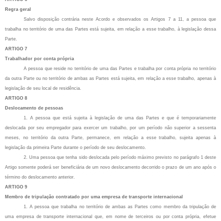
Regra geral
Salvo disposição contrária neste Acordo e observados os Artigos 7 a 11, a pessoa que
trabalha no território de uma das Partes está sujeita, em relação a esse trabalho, à legislação dessa
Parte.
ARTIGO 7
Trabalhador por conta própria
A pessoa que reside no território de uma das Partes e trabalha por conta própria no território
da outra Parte ou no território de ambas as Partes está sujeita, em relação a esse trabalho, apenas à
legislação de seu local de residência.
ARTIGO 8
Deslocamento de pessoas
1. A pessoa que está sujeita à legislação de uma das Partes e que é temporariamente
deslocada por seu empregador para exercer um trabalho, por um período não superior a sessenta
meses, no território da outra Parte, permanece, em relação a esse trabalho, sujeita apenas à
legislação da primeira Parte durante o período de seu deslocamento.
2. Uma pessoa que tenha sido deslocada pelo período máximo previsto no parágrafo 1 deste
Artigo somente poderá ser beneficiária de um novo deslocamento decorrido o prazo de um ano após o
término do deslocamento anterior.
ARTIGO 9
Membro de tripulação contratado por uma empresa de transporte internacional
1. A pessoa que trabalha no território de ambas as Partes como membro da tripulação de
uma empresa de transporte internacional que, em nome de terceiros ou por conta própria, efetue