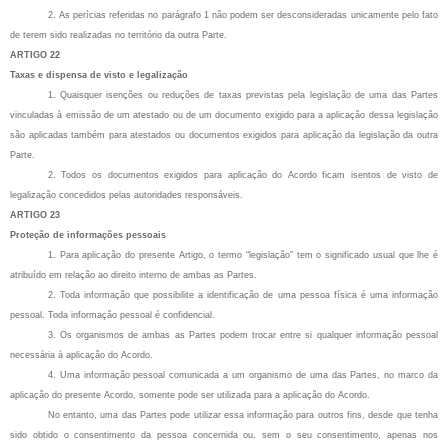
2. As perícias referidas no parágrafo 1 não podem ser desconsideradas unicamente pelo fato
de terem sido realizadas no território da outra Parte.
ARTIGO 22
Taxas e dispensa de visto e legalização
1. Quaisquer isenções ou reduções de taxas previstas pela legislação de uma das Partes
vinculadas à emissão de um atestado ou de um documento exigido para a aplicação dessa legislação
são aplicadas também para atestados ou documentos exigidos para aplicação da legislação da outra
Parte.
2. Todos os documentos exigidos para aplicação do Acordo ficam isentos de visto de
legalização concedidos pelas autoridades responsáveis.
ARTIGO 23
Proteção de informações pessoais
1. Para aplicação do presente Artigo, o termo “legislação” tem o significado usual que lhe é
atribuído em relação ao direito interno de ambas as Partes.
2. Toda informação que possibilite a identificação de uma pessoa física é uma informação
pessoal. Toda informação pessoal é confidencial.
3. Os organismos de ambas as Partes podem trocar entre si qualquer informação pessoal
necessária à aplicação do Acordo.
4. Uma informação pessoal comunicada a um organismo de uma das Partes, no marco da
aplicação do presente Acordo, somente pode ser utilizada para a aplicação do Acordo.
No entanto, uma das Partes pode utilizar essa informação para outros fins, desde que tenha
sido obtido o consentimento da pessoa concernida ou, sem o seu consentimento, apenas nos