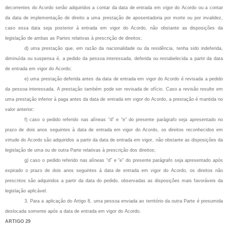
decorrentes do Acordo serão adquiridos a contar da data de entrada em vigor do Acordo ou a contar
da data de implementação de direito a uma prestação de aposentadoria por morte ou por invalidez,
caso essa data seja posterior à entrada em vigor do Acordo, não obstante as disposições da
legislação de ambas as Partes relativas à prescrição de direitos;
d) uma prestação que, em razão da nacionalidade ou da residência, tenha sido indeferida,
diminuída ou suspensa é, a pedido da pessoa interessada, deferida ou restabelecida a partir da data
de entrada em vigor do Acordo;
e) uma prestação deferida antes da data de entrada em vigor do Acordo é revisada a pedido
da pessoa interessada. A prestação também pode ser revisada de ofício. Caso a revisão resulte em
uma prestação inferior à paga antes da data de entrada em vigor do Acordo, a prestação é mantida no
valor anterior;
f) caso o pedido referido nas alíneas “d” e “e” do presente parágrafo seja apresentado no
prazo de dois anos seguintes à data de entrada em vigor do Acordo, os direitos reconhecidos em
virtude do Acordo são adquiridos a partir da data de entrada em vigor, não obstante as disposições da
legislação de uma ou de outra Parte relativas à prescrição dos direitos;
g) caso o pedido referido nas alíneas “d” e “e” do presente parágrafo seja apresentado após
expirado o prazo de dois anos seguintes à data de entrada em vigor do Acordo, os direitos não
prescritos são adquiridos a partir da data do pedido, observadas as disposições mais favoráveis da
legislação aplicável.
3. Para a aplicação do Artigo 8, uma pessoa enviada ao território da outra Parte é presumida
deslocada somente após a data de entrada em vigor do Acordo.
ARTIGO 29