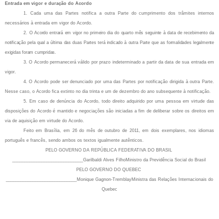
Entrada em vigor e duração do Acordo
1. Cada uma das Partes notifica a outra Parte do cumprimento dos trâmites internos
necessários à entrada em vigor do Acordo.
2. O
Acordo entrará em vigor no primeiro dia do quarto mês seguinte à data de recebimento da
notificação pela qual a última das duas Partes terá indicado à outra Parte que as formalidades legalmente
exigidas foram cumpridas.
3. O Acordo permanecerá válido por prazo indeterminado a partir da data de sua entrada em
vigor.
4. O Acordo pode ser denunciado por uma das Partes por notificação dirigida à outra Parte.
Nesse caso, o Acordo fica extinto no dia trinta e um de dezembro do ano subsequente à notificação.
5. Em caso de denúncia do Acordo, todo direito adquirido por uma pessoa em virtude das
disposições do Acordo é mantido e negociações são iniciadas a fim de deliberar sobre os direitos em
via de aquisição em virtude do Acordo.
Feito em Brasília, em 26 do mês de outubro de 2011, em dois exemplares, nos idiomas
português e francês, sendo ambos os textos igualmente autênticos.
PELO GOVERNO DA REPÚBLICA FEDERATIVA DO BRASIL
_____________________________
Garilbaldi Alves Filho
Ministro da Previdência Social do Brasil
PELO GOVERNO DO QUEBEC
_____________________________
Monique Gagnon-Tremblay
Ministra das Relações Internacionais do
Quebec