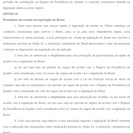
períodos de contribuição ao Regime de Previdência do Quebec e o período contributivo definido na
legislação relativa a esse regime.
ARTIGO 15
Prestações em virtude da legislação do Brasil
1. Caso uma pessoa que esteve sujeita à legislação de ambas as Partes satisfaça as
condições necessárias para exercer o direito, para si ou para seus dependentes legais, seus
sobreviventes ou outras pessoas, a uma prestação em virtude da legislação do Brasil sem recorrer à
totalização prevista no Artigo 13, a instituição competente do Brasil determinará o valor da prestação
conforme as disposições da legislação por ela aplicada.
2. Para fins de determinar a elegibilidade para uma prestação de aposentadoria por idade de
acordo com a legislação do Brasil:
a) um ano que seja um período de seguro de acordo com o Regime de Previdência do
Quebec será considerado como 12 meses de seguro de acordo com a legislação do Brasil;
b) um mês de período de seguro de acordo com a Lei de Proteção Social do Idoso do
Canadá e que não se sobreponha a um período de seguro de acordo com o Regime de Previdência do
Quebec será considerado um mês de seguro de acordo com a legislação do Brasil.
3. Para fins de determinar a elegibilidade para uma prestação por invalidez ou por morte de
acordo com a legislação do Brasil, um ano que seja um período de seguro de acordo com o Regime
de Previdência do Quebec será considerado como 12 meses de seguro de acordo com a legislação do
Brasil.
4. Caso uma pessoa seja elegível a uma prestação segundo a legislação do Brasil somente
com a aplicação das disposições sobre totalização prevista no Artigo 13, a instituição competente do
Brasil: