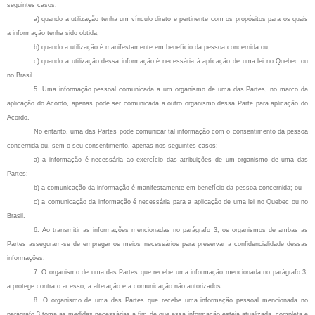
seguintes casos:
a) quando a utilização tenha um vínculo direto e pertinente com os propósitos para os quais
a informação tenha sido obtida;
b) quando a utilização é manifestamente em benefício da pessoa concernida ou;
c) quando a utilização dessa informação é necessária à aplicação de uma lei no Quebec ou
no Brasil.
5. Uma informação pessoal comunicada a um organismo de uma das Partes, no marco da
aplicação do Acordo, apenas pode ser comunicada a outro organismo dessa Parte para aplicação do
Acordo.
No entanto, uma das Partes pode comunicar tal informação com o consentimento da pessoa
concernida ou, sem o seu consentimento, apenas nos seguintes casos:
a) a informação é necessária ao exercício das atribuições de um organismo de uma das
Partes;
b) a comunicação da informação é manifestamente em benefício da pessoa concernida; ou
c) a comunicação da informação é necessária para a aplicação de uma lei no Quebec ou no
Brasil.
6. Ao transmitir as informações mencionadas no parágrafo 3, os organismos de ambas as
Partes asseguram-se de empregar os meios necessários para preservar a confidencialidade dessas
informações.
7. O organismo de uma das Partes que recebe uma informação mencionada no parágrafo 3,
a protege contra o acesso, a alteração e a comunicação não autorizados.
8. O organismo de uma das Partes que recebe uma informação pessoal mencionada no
parágrafo 3 toma as medidas necessárias a fim de que essa informação esteja atualizada, completa e