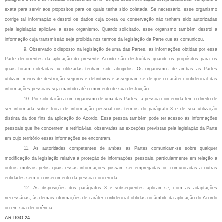
exata para servir aos propósitos para os quais tenha sido coletada. Se necessário, esse organismo
corrige tal informação e destrói os dados cuja coleta ou conservação não tenham sido autorizadas
pela legislação aplicável a esse organismo. Quando solicitado, esse organismo também destrói a
informação cuja transmissão seja proibida nos termos da legislação da Parte que as comunicou.
9. Observado o disposto na legislação de uma das Partes, as informações obtidas por essa
Parte decorrentes da aplicação do presente Acordo são destruídas quando os propósitos para os
quais foram coletadas ou utilizadas tenham sido atingidos. Os organismos de ambas as Partes
utilizam meios de destruição seguros e definitivos e asseguram-se de que o caráter confidencial das
informações pessoais seja mantido até o momento de sua destruição.
10. Por solicitação a um organismo de uma das Partes, a pessoa concernida tem o direito de
ser informada sobre troca de informação pessoal nos termos do parágrafo 3 e de sua utilização
distinta da dos fins da aplicação do Acordo. Essa pessoa também pode ter acesso às informações
pessoais que lhe concernem e retificá-las, observadas as exceções previstas pela legislação da Parte
em cujo território essas informações se encontram.
11. As autoridades competentes de ambas as Partes comunicam-se sobre qualquer
modificação da legislação relativa à proteção de informações pessoais, particularmente em relação a
outros motivos pelos quais essas informações possam ser empregadas ou comunicadas a outras
entidades sem o consentimento da pessoa concernida.
12. As disposições dos parágrafos 3 e subsequentes aplicam-se, com as adaptações
necessárias, às demais informações de caráter confidencial obtidas no âmbito da aplicação do Acordo
ou em sua decorrência.
ARTIGO 24