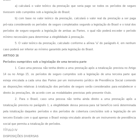
a) calculará o valor teórico da prestação que seria pago se todos os períodos de seguro
tivessem sido cumpridos sob a legislação do Brasil;
b) com base no valor teórico da prestação, calculará o valor real da prestação a ser paga
pró-rata considerando os períodos de seguro completados segundo a legislação do Brasil e o total dos
períodos de seguro segundo a legislação de ambas as Partes, o qual não poderá exceder o período
mínimo necessário para determinar a elegibilidade à prestação.
5. O valor teórico da prestação, calculado conforme a alínea “a” do parágrafo 4, em nenhum
caso poderá ser inferior ao mínimo garantido pela legislação do Brasil.
ARTIGO 16
Períodos cumpridos sob a legislação de uma terceira parte
1. Caso uma pessoa não tenha direito a uma prestação após a totalização prevista no Artigo
14 ou no Artigo 15, os períodos de seguro cumpridos sob a legislação de uma terceira parte que
esteja vinculada a cada uma das Partes por um instrumento jurídico de Previdência Social contendo
as disposições relativas à totalização dos períodos de seguro serão considerados para estabelecer o
direito às prestações, de acordo com as modalidades previstas pelo presente título.
2. Para o Brasil, caso uma pessoa não tenha ainda direito a uma prestação após a
totalização prevista no parágrafo 1, a elegibilidade dessa pessoa para tal benefício será determinada
pela totalização daqueles períodos e dos períodos de cobertura concluídos sob a legislação de um
terceiro Estado com o qual apenas o Brasil esteja vinculado através de um instrumento de previdência
social que permita a totalização de períodos.
TÍTULO IV
DISPOSIÇÕES DIVERSAS