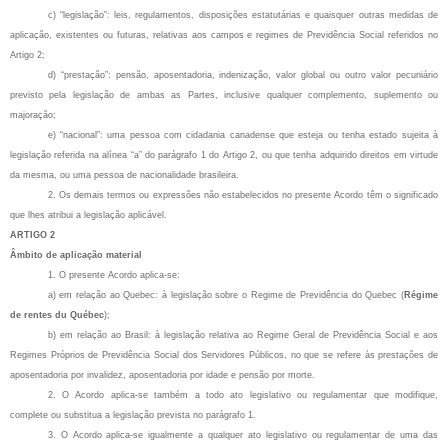
c) “legislação”: leis, regulamentos, disposições estatutárias e quaisquer outras medidas de
aplicação, existentes ou futuras, relativas aos campos e regimes de Previdência Social referidos no
Artigo 2;
d) “prestação”: pensão, aposentadoria, indenização, valor global ou outro valor pecuniário
previsto pela legislação de ambas as Partes, inclusive qualquer complemento, suplemento ou
majoração;
e) “nacional”: uma pessoa com cidadania canadense que esteja ou tenha estado sujeita à
legislação referida na alínea “a” do parágrafo 1 do Artigo 2, ou que tenha adquirido direitos em virtude
da mesma, ou uma pessoa de nacionalidade brasileira.
2. Os demais termos ou expressões não estabelecidos no presente Acordo têm o significado
que lhes atribui a legislação aplicável.
ARTIGO 2
Âmbito de aplicação material
1. O presente Acordo aplica-se:
a) em relação ao Quebec: à legislação sobre o Regime de Previdência do Quebec (
Régime
de rentes du Québec
);
b) em relação ao Brasil: à legislação relativa ao Regime Geral de Previdência Social e aos
Regimes Próprios de Previdência Social dos Servidores Públicos, no que se refere às prestações de
aposentadoria por invalidez, aposentadoria por idade e pensão por morte.
2. O Acordo aplica-se também a todo ato legislativo ou regulamentar que modifique,
complete ou substitua a legislação prevista no parágrafo 1.
3. O Acordo aplica-se igualmente a qualquer ato legislativo ou regulamentar de uma das