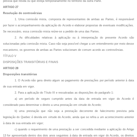
pessoa que resida ou que esteja temporariamente no território da outra Parte.
ARTIGO 27
Resolução de controvérsias
1. Uma comissão mista, composta de representantes de ambas as Partes, é responsável
por fazer o acompanhamento da aplicação do Acordo e elaborar propostas de eventuais modificações.
Se necessário, essa comissão mista reúne-se a pedido de uma das Partes.
2. As dificuldades relativas à aplicação ou à interpretação do presente Acordo são
solucionadas pela comissão mista. Caso não seja possível chegar a um entendimento por meio desse
mecanismo, os governos de ambas as Partes solucionam de comum acordo as controvérsias.
TÍTULO V
DISPOSIÇÕES TRANSITÓRIAS E FINAIS
ARTIGO 28
Disposições transitórias
1. O Acordo não gera direito algum ao pagamento de prestações por período anterior à data
de sua entrada em vigor.
2. Para a aplicação do Título III e ressalvadas as disposições do parágrafo 1:
a) um período de seguro cumprido antes da data de entrada em vigor do Acordo é
considerado para determinar o direito a uma prestação em virtude do Acordo;
b) uma prestação que não seja a prestação decorrente de falecimento prevista pela
legislação do Quebec é devida em virtude do Acordo, ainda que se refira a um acontecimento anterior
à data de sua entrada em vigor;
c) quando o requerimento de uma prestação a ser concedida mediante a aplicação do Artigo
13 for apresentado dentro dos dois anos seguintes à data de entrada em vigor do Acordo, os direitos