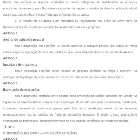
Partes que estenda os regimes existentes a futuras categorias de beneficiários ou a novas
prestações; no entanto, essa Parte tem o prazo de três meses, contados da data da publicação oficial
desse ato, para notificar à outra Parte que o Acordo não se aplica.
4. O Acordo não se aplica a ato legislativo ou regulamentar que cubra um novo ramo da
Previdência Social, exceto se o Acordo for modificado com esse propósito.
ARTIGO 3
Âmbito de aplicação pessoal
Salvo disposição em contrário, o Acordo aplica-se a qualquer pessoa que esteja ou tenha
estado sujeita à legislação de uma das Partes ou que tenha adquirido direitos em virtude da mesma.
ARTIGO 4
Igualdade de tratamento
Salvo disposição contrária neste Acordo, as pessoas referidas no Artigo 3 recebem, na
aplicação da legislação de uma das Partes, o mesmo tratamento dos nacionais dessa Parte.
ARTIGO 5
Exportação de prestações
Salvo disposição contrária neste Acordo, toda prestação pecuniária adquirida em virtude da
legislação de uma das Partes, com ou sem a aplicação do Acordo, não pode ser reduzida, modificada,
suspensa, cessada ou confiscada apenas pelo fato de o beneficiário residir ou se encontrar
temporariamente fora do território da Parte da instituição devedora. O direito a essa prestação é
conservado ao beneficiário, independentemente de seu local de residência ou estada temporária.
TÍTULO II
DISPOSIÇÕES RELATIVAS à LEGISLAÇÃO APLICÁVEL
ARTIGO 6