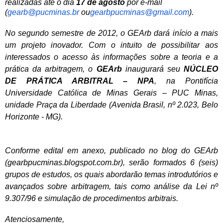
realizadas até o dia
17 de agosto
por e-mail
(
gearb@pucminas.br
ou
gearbpucminas@gmail.com
).
No segundo semestre de 2012, o GEArb dará início a mais
um projeto inovador. Com o intuito de possibilitar aos
interessados o acesso às informações sobre a teoria e a
prática da arbitragem, o
GEArb
inaugurará seu
NÚCLEO
DE PRÁTICA ARBITRAL – NPA
, na Pontifícia
Universidade Católica de Minas Gerais – PUC Minas,
unidade Praça da Liberdade (Avenida Brasil, nº 2.023, Belo
Horizonte - MG).
Conforme edital em anexo, publicado no blog do GEArb
(
gearbpucminas.blogspot.com.br
), serão formados 6 (seis)
grupos de estudos, os quais abordarão temas introdutórios e
avançados sobre arbitragem, tais como análise da Lei nº
9.307/96 e simulação de procedimentos arbitrais.
Atenciosamente,